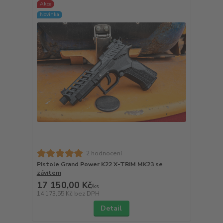
Akce
Novinka
2 hodnocení
Pistole Grand Power K22 X-TRIM MK23 se
závitem
17 150,00 Kč
/
ks
14 173,55 Kč
bez DPH
Detail