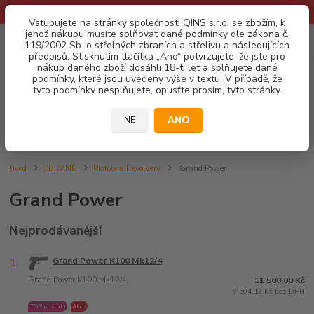
* Provozní doba o prázdninách - Dovolená 2026 info zde: .:klik:.*
Vstupujete na stránky společnosti QINS s.r.o. se zbožím, k
jehož nákupu musíte splňovat dané podmínky dle zákona č.
0
ks
CZK
119/2002 Sb. o střelných zbraních a střelivu a následujících
za
0,00 Kč
předpisů. Stisknutím tlačítka „Ano“ potvrzujete, že jste pro
nákup daného zboží dosáhli 18-ti let a splňujete dané
podmínky, které jsou uvedeny výše v textu. V případě, že
Menu
tyto podmínky nesplňujete, opusťte prosím, tyto stránky.
ANO
NE
Hledat
Úvod
ZBRANĚ
Pistole a Revolvery
Grand Power
Grand Power
Nejprodávanější
1.
Grand Power K100 Mk12/4
Grand Power K100 Mk12/4
11 500,00 Kč
9 504,13 Kč bez DPH
TOP produkt
Akce