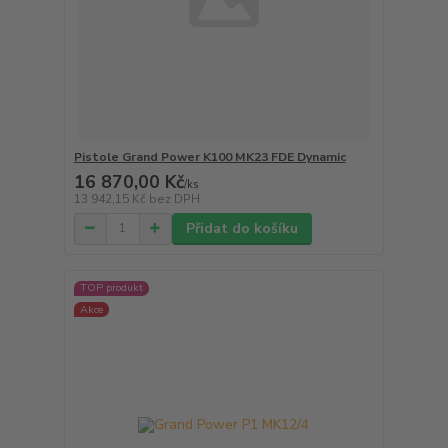
Pistole Grand Power K100 MK23 FDE Dynamic
16 870,00 Kč
/
ks
13 942,15 Kč
bez DPH
Přidat do košíku
TOP produkt
Akce