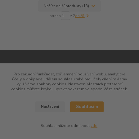
Načíst další produkty (13)
strana
z 2
další
O nás
Pro základní funkčnost, zpříjemnění používání webu, analytické
účely a v případě udělení souhlasu také pro účely cílení reklamy
Obchodní podmínky
využíváme soubory cookies. Nastavení vlastních preferencí
cookies můžete kdykoli upravit odkazem ve spodní části stránek.
Reklamační řád a dokumenty
Ochrana osobních údajů
Souhlasím
Nastavení
VOP pro podnikatele a právnické osoby
RŘ pro podnikatele a právnické osoby
Souhlas můžete odmítnout
zde
.