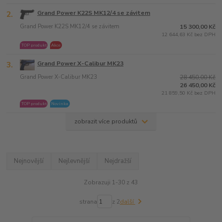
2.
Grand Power K22S MK12/4 se závitem
Grand Power K22S MK12/4 se závitem
15 300,00 Kč
12 644,63 Kč bez DPH
TOP produkt
Akce
3.
Grand Power X-Calibur MK23
Grand Power X-Calibur MK23
28 450,00 Kč
26 450,00 Kč
21 859,50 Kč bez DPH
TOP produkt
Novinka
zobrazit více produktů
Nejnovější
Nejlevnější
Nejdražší
Zobrazuji 1-30 z 43
strana
z 2
další