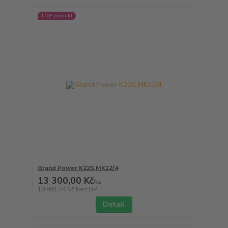
TOP produkt
Grand Power K22S MK12/4
13 300,00 Kč
/
ks
10 991,74 Kč
bez DPH
Detail