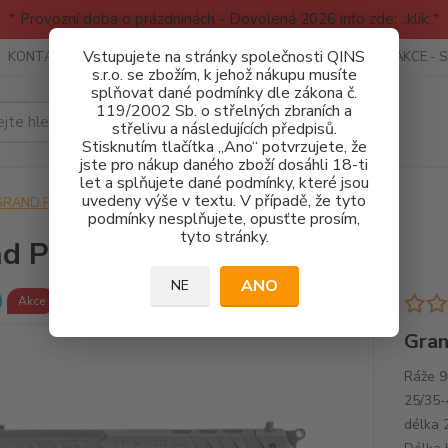
* Provozní doba o prázdninách - Dovolená 2026 info zde: .:klik:.*
Vstupujete na stránky společnosti QINS
KONTAKTY
RECENZE - INFO
SPORTOVNÍ AKCE
AKCE - 
s.r.o. se zbožím, k jehož nákupu musíte
splňovat dané podmínky dle zákona č.
119/2002 Sb. o střelných zbraních a
Hledat
střelivu a následujících předpisů.
Stisknutím tlačítka „Ano“ potvrzujete, že
jste pro nákup daného zboží dosáhli 18-ti
let a splňujete dané podmínky, které jsou
uvedeny výše v textu. V případě, že tyto
GRAND POWER
Grand Power K100 MK23 Black
podmínky nesplňujete, opusťte prosím,
tyto stránky.
d Power K100 MK23 Black
ANO
NE
Akce
Gran
Ráže 9
25/35-
délka 