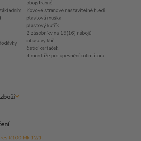
obojstranné
 základním
Kovové stranově nastavitelné hledí
í
plastová muška
plastový kufřík
2 zásobníky na 15(16) nábojů
inbusový klíč
dodávky
čistící kartáček
4 montáže pro upevnění kolimátoru
zboží
žení
res K100 Mk 12/1