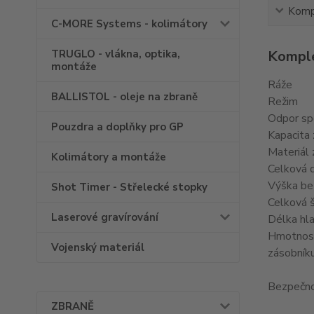
Kompl
C-MORE Systems - kolimátory
Komple
TRUGLO - vlákna, optika,
montáže
Ráže
BALLISTOL - oleje na zbraně
Režim
Odpor sp
Pouzdra a doplňky pro GP
Kapacita
Materiál 
Kolimátory a montáže
Celková 
Výška be
Shot Timer - Střelecké stopky
Celková š
Laserové gravírování
Délka hl
Hmotnos
Vojenský materiál
zásobník
Bezpečno
ZBRANĚ