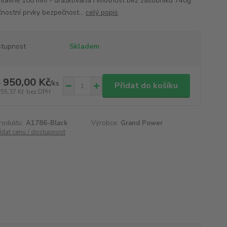
hlavně 108 mm - drážkovaná Hmotnost bez zásobníku 740g
nostní prvky bezpečnost...
celý popis
tupnost
Skladem
 950,00 Kč
/
ks
Přidat do košíku
355,37 Kč
bez DPH
roduktu:
A1786-Black
Výrobce:
Grand Power
ídat cenu / dostupnost