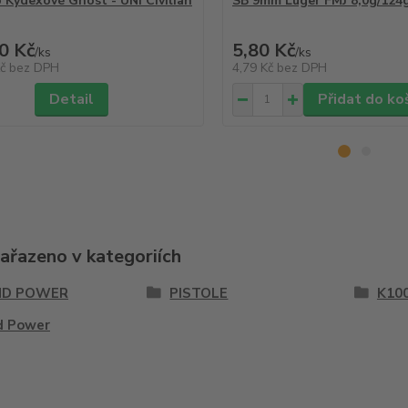
 Kydexové Ghost - UNI Civilian
SB 9mm Luger FMJ 8,0g/124g
0 Kč
5,80 Kč
/
ks
/
ks
Kč
bez DPH
4,79 Kč
bez DPH
Detail
Přidat do ko
zařazeno v kategoriích
ND POWER
PISTOLE
K10
d Power