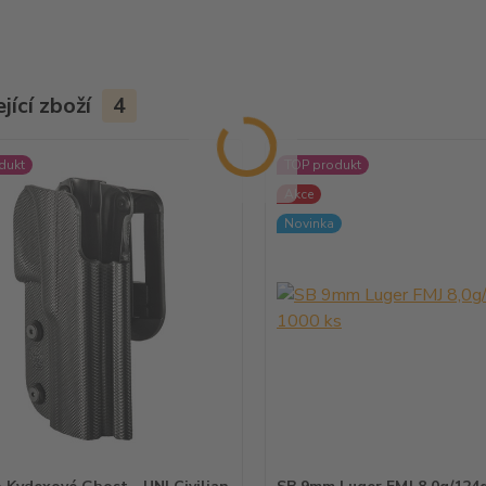
jící zboží
4
dukt
TOP produkt
Akce
Novinka