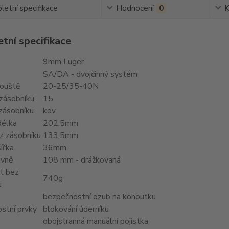
etní specifikace
Hodnocení
0
K
tní specifikace
9mm Luger
SA/DA - dvojčinný systém
ouště
20-25/35-40N
 zásobníku
15
zásobníku
kov
délka
202,5mm
z zásobníku
133,5mm
ířka
36mm
avně
108 mm - drážkovaná
t bez
740g
u
bezpečnostní ozub na kohoutku
stní prvky
blokování úderníku
obojstranná manuální pojistka