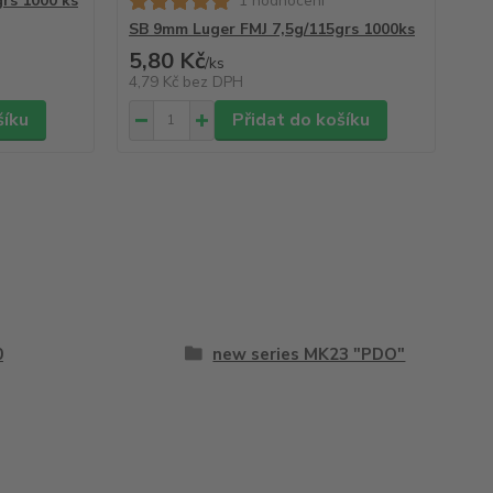
rs 1000 ks
1 hodnocení
SB 9mm Luger FMJ 7,5g/115grs 1000ks
SB
5,80 Kč
6,
/
ks
4,79 Kč
bez DPH
4,9
šíku
Přidat do košíku
0
new series MK23 "PDO"