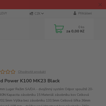
SLEVY
Přihlášení
CZK
0
ks
za
0,00 Kč
Ohodnotit produkt
d Power K100 MK23 Black
mm Luger Režim SA/DA - dvojčinný systém Odpor spouště 20-
40N Kapacita zásobníku 15 Materiál zásobníku kov Celková
202,5mm Výška bez zásobníku 133,5mm Celková šířka 36mm