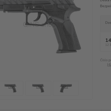
Délka 
Bezpeč
Dos
14
12 
Číslo p
Hl