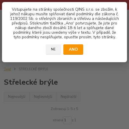
* Provozní doba o prázdninách - Dovolená 2026 info zde: .:klik:.*
Vstupujete na stránky společnosti QINS s.r.o. se zbožím, k
jehož nákupu musíte splňovat dané podmínky dle zákona č.
0
ks
CZK
119/2002 Sb. o střelných zbraních a střelivu a následujících
za
0,00 Kč
předpisů. Stisknutím tlačítka „Ano“ potvrzujete, že jste pro
nákup daného zboží dosáhli 18-ti let a splňujete dané
podmínky, které jsou uvedeny výše v textu. V případě, že
Menu
tyto podmínky nesplňujete, opusťte prosím, tyto stránky.
ANO
NE
Hledat
Úvod
STŘELECKÉ BRÝLE
Střelecké brýle
Nejnovější
Nejlevnější
Nejdražší
Zobrazuji 1-5 z 5
strana
z 1