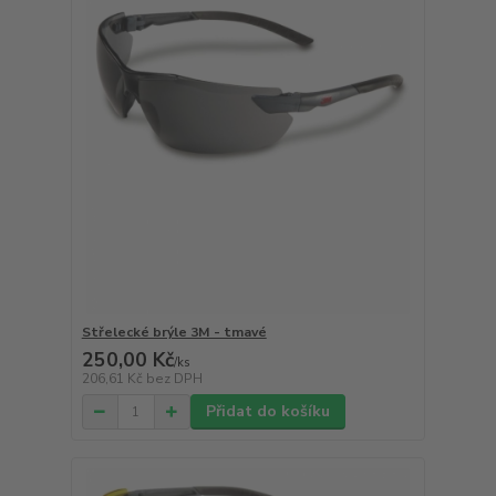
Střelecké brýle 3M - tmavé
250,00 Kč
/
ks
206,61 Kč
bez DPH
Přidat do košíku