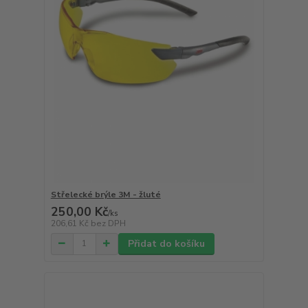
Střelecké brýle 3M - žluté
250,00 Kč
/
ks
206,61 Kč
bez DPH
Přidat do košíku