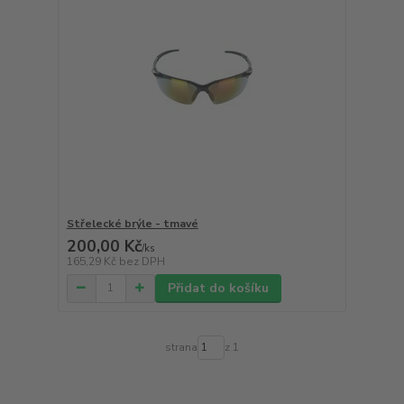
Střelecké brýle - tmavé
200,00 Kč
/
ks
165,29 Kč
bez DPH
Přidat do košíku
strana
z 1