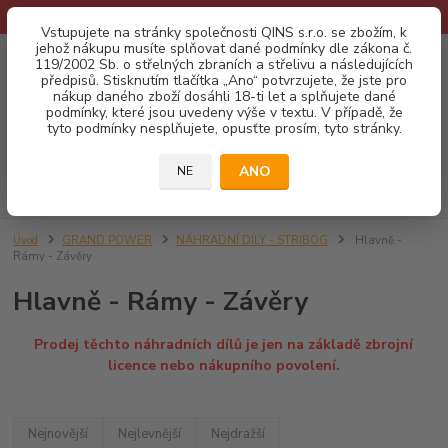
* Provozní doba o prázdninách - Dovolená 2026 info zde: .:klik:.*
Vstupujete na stránky společnosti QINS s.r.o. se zbožím, k
jehož nákupu musíte splňovat dané podmínky dle zákona č.
0
ks
CZK
119/2002 Sb. o střelných zbraních a střelivu a následujících
za
0,00 Kč
předpisů. Stisknutím tlačítka „Ano“ potvrzujete, že jste pro
nákup daného zboží dosáhli 18-ti let a splňujete dané
podmínky, které jsou uvedeny výše v textu. V případě, že
Menu
tyto podmínky nesplňujete, opusťte prosím, tyto stránky.
ANO
NE
Hledat
Úvod
GRAND POWER
NÁHRADNÍ DÍLY - STRIBOG
Hlavně -
Rámy - Závěry
Hlavně - Rámy - Závěry
Prodej těchto náhradních dílů je jen na základě zbrojní
licence nebo nákupního povolení.
Nejnovější
Nejlevnější
Nejdražší