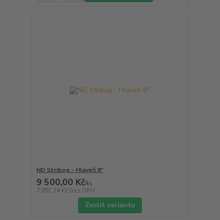
ND Stribog - Hlaveň 8"
9 500,00 Kč
/
ks
7 851,24 Kč
bez DPH
Zvolit variantu