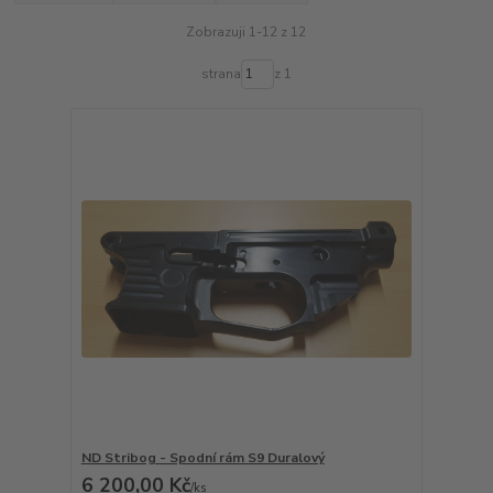
Zobrazuji 1-12 z 12
strana
z 1
ND Stribog - Spodní rám S9 Duralový
6 200,00 Kč
/
ks