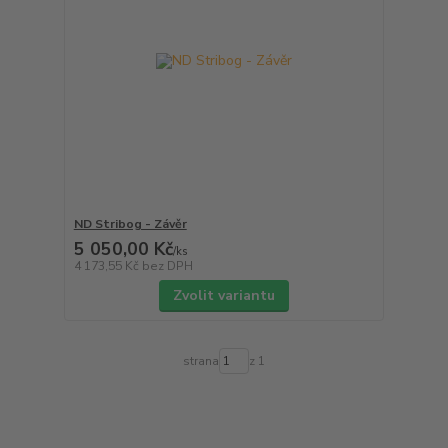
ND Stribog - Závěr
5 050,00 Kč
/
ks
4 173,55 Kč
bez DPH
Zvolit variantu
strana
z 1