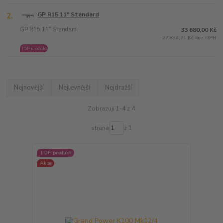
2.
GP R15 11" Standard
GP R15 11" Standard
33 680,00 Kč
27 834,71 Kč bez DPH
TOP produkt
Nejnovější
Nejlevnější
Nejdražší
Zobrazuji 1-4 z 4
strana
z 1
TOP produkt
Akce