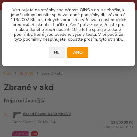
* Provozní doba o prázdninách - Dovolená 2026 info zde: .:klik:.*
Vstupujete na stránky společnosti QINS s.r.o. se zbožím, k
jehož nákupu musíte splňovat dané podmínky dle zákona č.
0
ks
CZK
119/2002 Sb. o střelných zbraních a střelivu a následujících
za
0,00 Kč
předpisů. Stisknutím tlačítka „Ano“ potvrzujete, že jste pro
nákup daného zboží dosáhli 18-ti let a splňujete dané
podmínky, které jsou uvedeny výše v textu. V případě, že
Menu
tyto podmínky nesplňujete, opusťte prosím, tyto stránky.
ANO
NE
Hledat
Úvod
ZBRANĚ
Zbraně v akci
Zbraně v akci
Nejprodávanější
1.
Grand Power K100 Mk12/4
Grand Power K100 Mk12/4
11 500,00 Kč
9 504,13 Kč bez DPH
TOP produkt
Akce