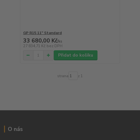
GP R15 11" Standard
33 680,00 Kč
/
ks
27 834,71 Kč
bez DPH
Přidat do košíku
strana
z 1
O nás