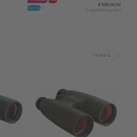
TOP produkt
Akce
8 500,00 Kč
Novinka
7 024,79 Kč bez DPH
strana
z 1