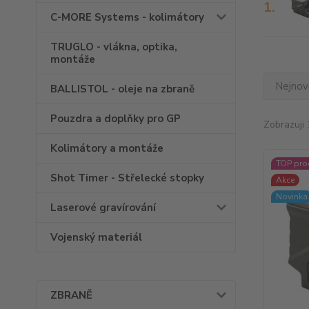
1.
C-MORE Systems - kolimátory
TRUGLO - vlákna, optika,
montáže
Nejnově
BALLISTOL - oleje na zbraně
Pouzdra a doplňky pro GP
Zobrazuji 
Kolimátory a montáže
TOP pro
Shot Timer - Střelecké stopky
Akce
Novinka
Laserové gravírování
Vojenský materiál
ZBRANĚ