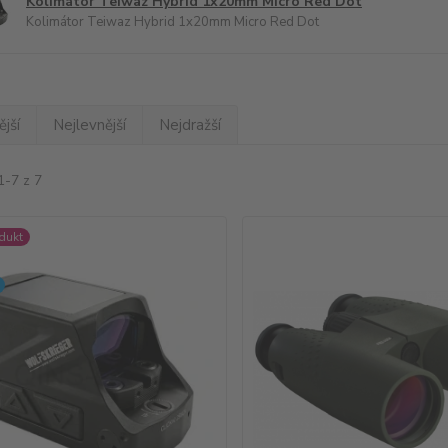
Kolimátor Teiwaz Hybrid 1x20mm Micro Red Dot
Kolimátor Teiwaz Hybrid 1x20mm Micro Red Dot
jší
Nejlevnější
Nejdražší
1-7 z 7
dukt