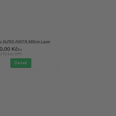
o ALPEX A50TN 940nm Laser
0,00 Kč
/
ks
82 Kč
bez DPH
Detail