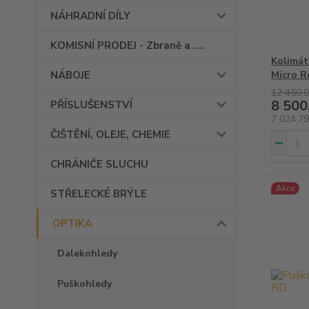
NÁHRADNÍ DÍLY
KOMISNÍ PRODEJ - Zbraně a ....
Kolimát
NÁBOJE
Micro R
12 450,0
8 500
PŘÍSLUŠENSTVÍ
7 024,7
ČIŠTĚNÍ, OLEJE, CHEMIE
CHRÁNIČE SLUCHU
Akce
STŘELECKÉ BRÝLE
OPTIKA
Dalekohledy
Puškohledy