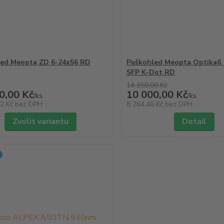
led Meopta ZD 6-24x56 RD
Puškohled Meopta Optika6 
SFP K-Dot RD
14 350,00 Kč
0,00 Kč
10 000,00 Kč
/
ks
/
ks
12 Kč
bez DPH
8 264,46 Kč
bez DPH
Zvolit variantu
Detail