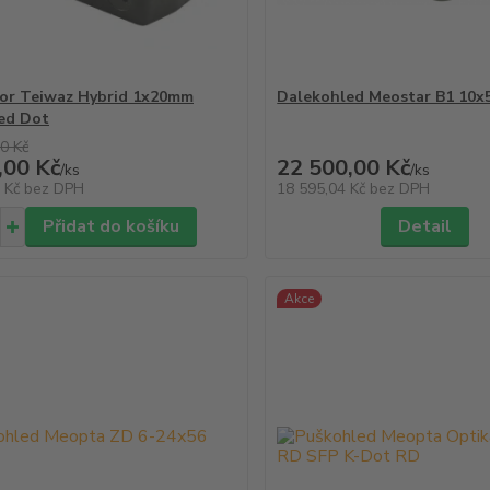
or Teiwaz Hybrid 1x20mm
Dalekohled Meostar B1 10x
ed Dot
0 Kč
,00 Kč
22 500,00 Kč
/
ks
/
ks
9 Kč
bez DPH
18 595,04 Kč
bez DPH
Přidat do košíku
Detail
Akce