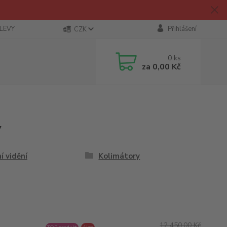
SLEVY
Přihlášení
CZK
0
ks
za
0,00 Kč
y
í vidění
Kolimátory
12 450,00 Kč