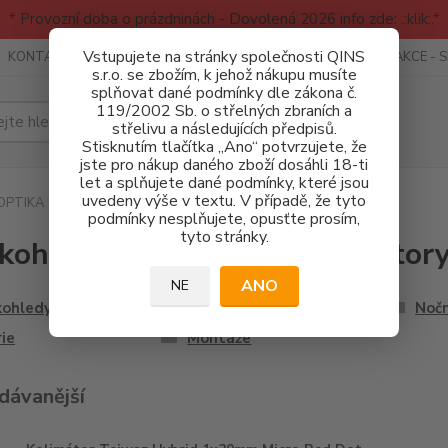
* Provozní doba o prázdninách - Dovolená 2026 info zde: .:klik:.*
Vstupujete na stránky společnosti QINS
KONTAKTY
RECENZE - INFO
SPORTOVNÍ AKCE
AKCE - 
s.r.o. se zbožím, k jehož nákupu musíte
splňovat dané podmínky dle zákona č.
119/2002 Sb. o střelných zbraních a
Hledat
střelivu a následujících předpisů.
Stisknutím tlačítka „Ano“ potvrzujete, že
jste pro nákup daného zboží dosáhli 18-ti
let a splňujete dané podmínky, které jsou
uvedeny výše v textu. V případě, že tyto
OPTIKA
podmínky nesplňujete, opusťte prosím,
tyto stránky.
kohledy, puškohledy, kolimátor
ANO
NE
kohledy
Puškohledy
Nočn
ie
Montáže
dávanější