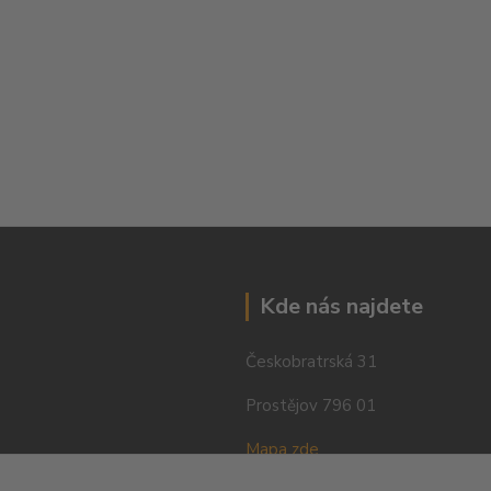
Kde nás najdete
Českobratrská 31
Prostějov 796 01
Mapa zde