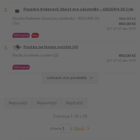
2.
Pouzdro Kydexové Ghost pro zásobníky - AR15/M4 3G Clip
Pouzdro Kydexové Ghost pro zásobníky - AR15/M4 3G
950,00 Kč
Clip
650,00 Kč
537,19 Kč bez DPH
TOP produkt
Akce
3.
Poutko na řemen systém QD
Poutko na řemen systém QD
650,00 Kč
537,19 Kč bez DPH
TOP produkt
zobrazit více produktů
Nejnovější
Nejlevnější
Nejdražší
Zobrazuji 1-30 z 39
strana
z 2
další