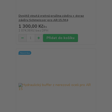
Dvojitě vinutá vratná pružina závěru + doraz
závěru Schmeisser pro AR 15 /M4
1 300,00 Kč
/
ks
1 074,38 Kč
bez DPH
Přidat do košíku
Novinka