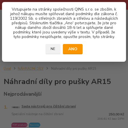
* Provozní doba o prázdninách - Dovolená 2026 info zde: .:klik:.*
Vstupujete na stránky společnosti QINS s.r.o. se zbožím, k
jehož nákupu musíte splňovat dané podmínky dle zákona č.
0
ks
CZK
119/2002 Sb. o střelných zbraních a střelivu a následujících
za
0,00 Kč
předpisů. Stisknutím tlačítka „Ano“ potvrzujete, že jste pro
nákup daného zboží dosáhli 18-ti let a splňujete dané
podmínky, které jsou uvedeny výše v textu. V případě, že
Menu
tyto podmínky nesplňujete, opusťte prosím, tyto stránky.
ANO
NE
Hledat
Úvod
NÁHRADNÍ DÍLY
Náhradní díly pro pušky AR15
Náhradní díly pro pušky AR15
Nejprodávanější
1.
Sada nástrojů pro čištění zbraní
Speciální nástroje na čištění zbraní
250,00 Kč
206,61 Kč bez DPH
TOP produkt
Novinka