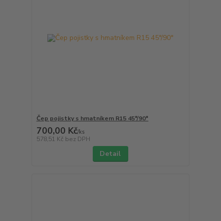
Čep pojistky s hmatníkem R15 45°/90°
700,00 Kč
/
ks
578,51 Kč
bez DPH
Detail