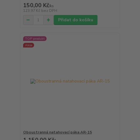
150,00 Kč
/
ks
123,97 Kč
bez DPH
Přidat do košíku
TOP produkt
Akce
Oboustranná natahovací páka AR-15
1 150,00 Kč