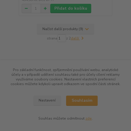
Přidat do košíku
Načíst další produkty (9)
strana
z 2
další
Pro základní funkčnost, zpříjemnění používání webu, analytické
účely a v případě udělení souhlasu také pro účely cílení reklamy
využíváme soubory cookies. Nastavení vlastních preferencí
cookies můžete kdykoli upravit odkazem ve spodní části stránek.
O nás
Souhlasím
Obchodní podmínky
Nastavení
Reklamační řád a dokumenty
Souhlas můžete odmítnout
zde
.
Ochrana osobních údajů