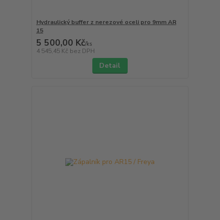
Hydraulický buffer z nerezové oceli pro 9mm AR
15
5 500,00 Kč
/
ks
4 545,45 Kč
bez DPH
Detail