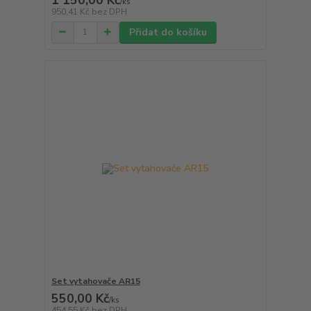
/
ks
950,41 Kč
bez DPH
Přidat do košíku
Set vytahovače AR15
550,00 Kč
/
ks
454,55 Kč
bez DPH