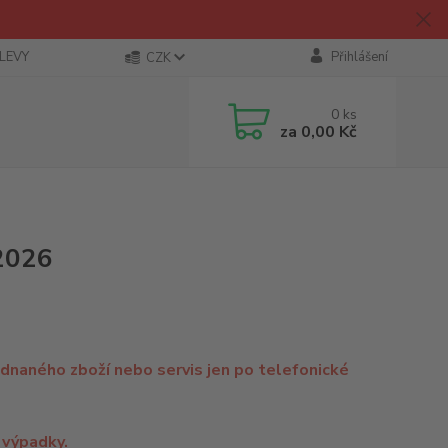
SLEVY
Přihlášení
CZK
0
ks
za
0,00 Kč
 2026
ednaného zboží nebo servis jen po telefonické
 výpadky.