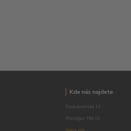
Kde nás najdete
Českobratrská 31
Prostějov 796 01
Mapa zde