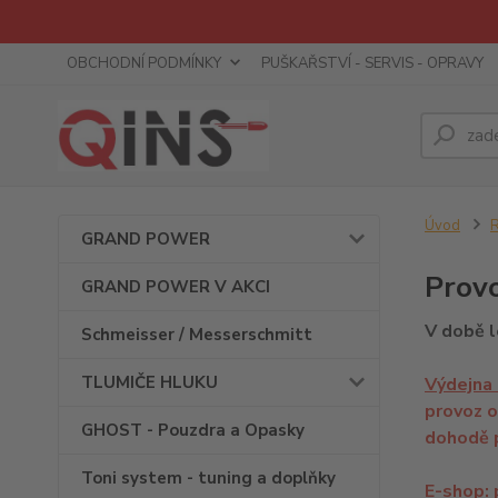
OBCHODNÍ PODMÍNKY
PUŠKAŘSTVÍ - SERVIS - OPRAVY
Úvod
R
GRAND POWER
Provo
GRAND POWER V AKCI
V době 
Schmeisser / Messerschmitt
TLUMIČE HLUKU
Výdejna 
provoz o
GHOST - Pouzdra a Opasky
dohodě 
Toni system - tuning a doplňky
E-shop: 