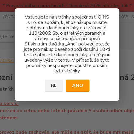
* Provozní doba o prázdninách - Dovolená 2026 info zde: .:klik:.*
Vstupujete na stránky společnosti QINS
KONTAKTY
RECENZE - INFO
SPORTOVNÍ AKCE
AKCE - 
s.r.o. se zbožím, k jehož nákupu musíte
splňovat dané podmínky dle zákona č.
119/2002 Sb. o střelných zbraních a
Hledat
střelivu a následujících předpisů.
Stisknutím tlačítka „Ano“ potvrzujete, že
jste pro nákup daného zboží dosáhli 18-ti
let a splňujete dané podmínky, které jsou
uvedeny výše v textu. V případě, že tyto
ECENZE - INFO
Informace pro zákazníky
podmínky nesplňujete, opusťte prosím,
tyto stránky.
zní doba o prázdninách - Dovolená
ANO
NE
letních prázdnin máme omezen provoz takto:
a servis:
mezen po celou dobu letních prázdnin // osobní odběr obj
předem.
provoz bude zachován, ale může se stát, že bude mít malé