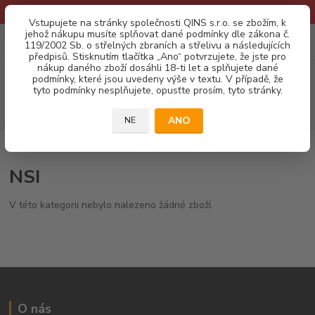
* Provozní doba o prázdninách - Dovolená 2026 info zde: .:klik:.*
Vstupujete na stránky společnosti QINS s.r.o. se zbožím, k
jehož nákupu musíte splňovat dané podmínky dle zákona č.
0
ks
CZK
119/2002 Sb. o střelných zbraních a střelivu a následujících
za
0,00 Kč
předpisů. Stisknutím tlačítka „Ano“ potvrzujete, že jste pro
nákup daného zboží dosáhli 18-ti let a splňujete dané
Menu
podmínky, které jsou uvedeny výše v textu. V případě, že
tyto podmínky nesplňujete, opusťte prosím, tyto stránky.
Hledat
ANO
NE
Úvod
NÁBOJE
Brokové
NSI
NSI
V této kategorii nebylo nalezeno žádné zboží.
O nás