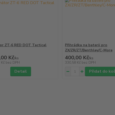
or ZT-6 RED DOT Tactical
Přihrádka na baterii pro
ZX/ZR/ZT/Benthley/C-More
,00 Kč
400,00 Kč
/
ks
/
ks
1 Kč
bez DPH
330,58 Kč
bez DPH
Detail
Přidat do ko