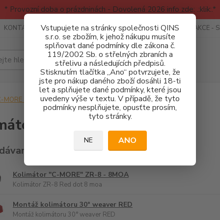
* Provozní doba o prázdninách - Dovolená 2026 info zde: .:klik:.*
Vstupujete na stránky společnosti QINS
KONTAKTY
RECENZE - INFO
SPORTOVNÍ AKCE
AKCE - 
s.r.o. se zbožím, k jehož nákupu musíte
splňovat dané podmínky dle zákona č.
119/2002 Sb. o střelných zbraních a
Hledat
střelivu a následujících předpisů.
Stisknutím tlačítka „Ano“ potvrzujete, že
jste pro nákup daného zboží dosáhli 18-ti
let a splňujete dané podmínky, které jsou
uvedeny výše v textu. V případě, že tyto
-MORE Systems - kolimátory
Kolimátory
podmínky nesplňujete, opusťte prosím,
tyto stránky.
mátory
ANO
NE
dávanější
Kolimátor "C-MORE" ZR-8 - 8MOA
Kolimátor ZR-8 Red dot 8 moa
Montáž kolimátoru 30° weaver RED
Montáž kolimátoru 30° weaver RED