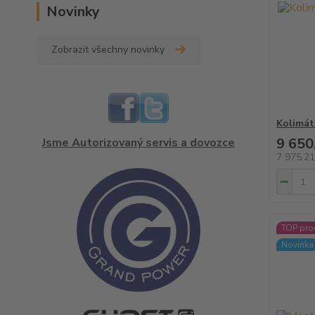
Novinky
Zobrazit všechny novinky
Kolimá
9 650
Jsme Autorizovaný servis a dovozce
7 975,2
TOP pro
Novinka