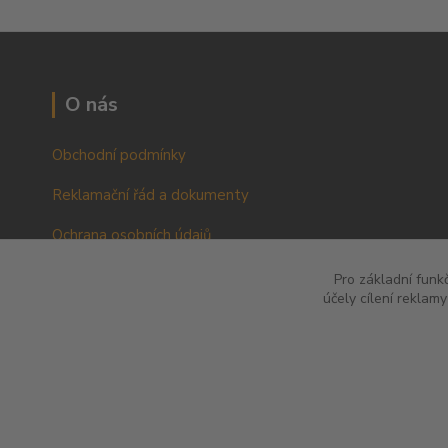
O nás
Obchodní podmínky
Reklamační řád a dokumenty
Ochrana osobních údajů
VOP pro podnikatele a právnické osoby
Pro základní funk
účely cílení reklam
RŘ pro podnikatele a právnické osoby