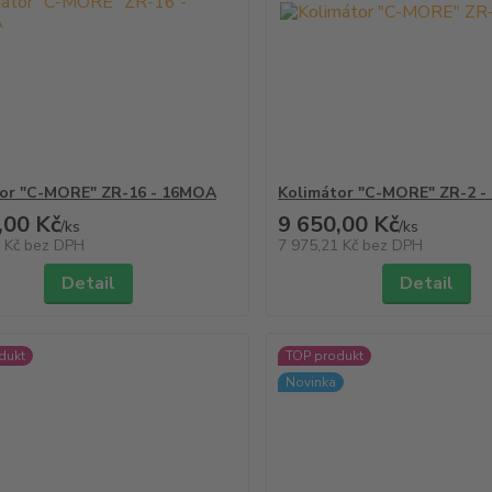
tor "C-MORE" ZR-16 - 16MOA
Kolimátor "C-MORE" ZR-2 
,00 Kč
9 650,00 Kč
/
ks
/
ks
1 Kč
bez DPH
7 975,21 Kč
bez DPH
Detail
Detail
dukt
TOP produkt
Novinka