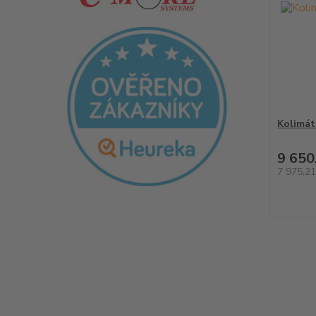
Kolimát
9 650
7 975,2