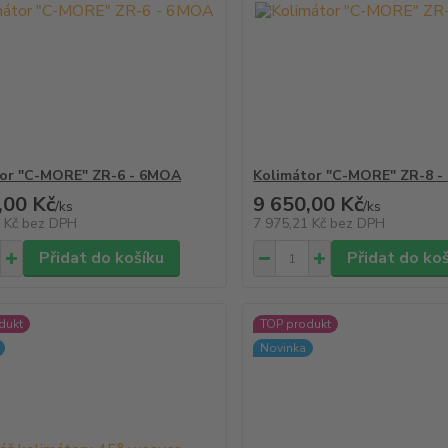
tor "C-MORE" ZR-6 - 6MOA
Kolimátor "C-MORE" ZR-8 
,00 Kč
9 650,00 Kč
/
ks
/
ks
1 Kč
bez DPH
7 975,21 Kč
bez DPH
Přidat do košíku
Přidat do ko
dukt
TOP produkt
Novinka