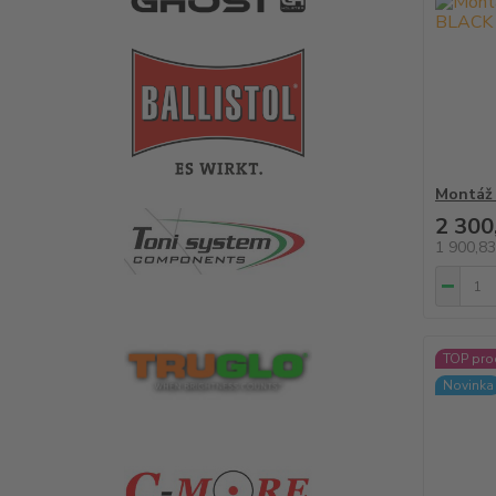
Montáž 
2 300
1 900,8
TOP pro
Novinka