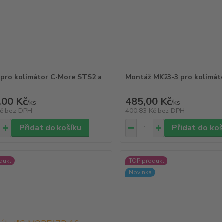
pro kolimátor C-More STS2 a
Montáž MK23-3 pro kolimát
,00 Kč
485,00 Kč
/
ks
/
ks
Kč
bez DPH
400,83 Kč
bez DPH
Přidat do košíku
Přidat do ko
dukt
TOP produkt
Novinka