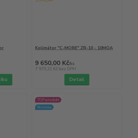
or
Kolimátor "C-MORE" ZR-10 - 10MOA
9 650,00 Kč
/
ks
7 975,21 Kč
bez DPH
šíku
Detail
TOP produkt
Novinka