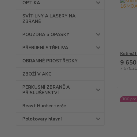
OPTIKA
SVÍTILNY A LASERY NA
ZBRANĚ
POUZDRA a OPASKY
PŘEBÍJENÍ STŘELIVA
Kolimá
OBRANNÉ PROSTŘEDKY
9 650
7 975,2
ZBOŽÍ V AKCI
PERKUSNÍ ZBRANĚ A
PŘÍSLUŠENSTVÍ
TOP pro
Beast Hunter terče
Polotovary hlavní