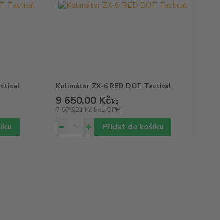
ctical
Kolimátor ZX-6 RED DOT Tactical
9 650,00 Kč
/
ks
7 975,21 Kč
bez DPH
šíku
Přidat do košíku