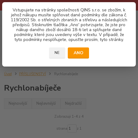
* Provozní doba o prázdninách - Dovolená 2026 info zde: .:klik:.*
Vstupujete na stránky společnosti QINS s.r.o. se zbožím, k
jehož nákupu musíte splňovat dané podmínky dle zákona č.
0
ks
CZK
119/2002 Sb. o střelných zbraních a střelivu a následujících
za
0,00 Kč
předpisů. Stisknutím tlačítka „Ano“ potvrzujete, že jste pro
nákup daného zboží dosáhli 18-ti let a splňujete dané
podmínky, které jsou uvedeny výše v textu. V případě, že
Menu
tyto podmínky nesplňujete, opusťte prosím, tyto stránky.
ANO
NE
Hledat
Úvod
PŘÍSLUŠENSTVÍ
Rychlonabíječe
Rychlonabíječe
Nejnovější
Nejlevnější
Nejdražší
Zobrazuji 1-4 z 4
strana
z 1