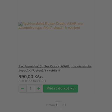
Rychlonabíječ Butler Creek, ASAP, pro zásobníky
typu AK47, slouží i k vybíjení
990,00 Kč
/
ks
818,18 Kč
bez DPH
Přidat do košíku
strana
z 1