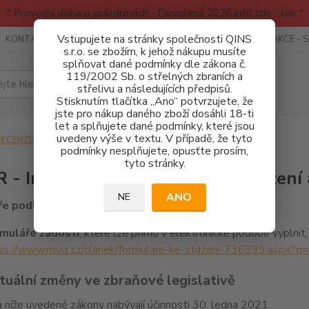
* Provozní doba o prázdninách - Dovolená 2026 info zde: .:klik:.*
Vstupujete na stránky společnosti QINS
KONTAKTY
RECENZE - INFO
SPORTOVNÍ AKCE
AKCE - 
s.r.o. se zbožím, k jehož nákupu musíte
splňovat dané podmínky dle zákona č.
119/2002 Sb. o střelných zbraních a
Hledat
střelivu a následujících předpisů.
Stisknutím tlačítka „Ano“ potvrzujete, že
jste pro nákup daného zboží dosáhli 18-ti
let a splňujete dané podmínky, které jsou
uvedeny výše v textu. V případě, že tyto
ECENZE - INFO
MVČR - info a formuláře
podmínky nesplňujete, opusťte prosím,
tyto stránky.
- Informace a formuláře ke stažení 
ANO
NE
e podle zákona o zbraních platné od 1. srpna 2017
muláře žádostí
, které lze přímo v elektronické podobě vyplnit
ps://www.mvcr.cz/clanek/formulare-ke-stazeni-736999.as
tuální změny ve zbraňové legislativě
 níže uvedené zákony nabývají účinnosti 30. ledna 2021.