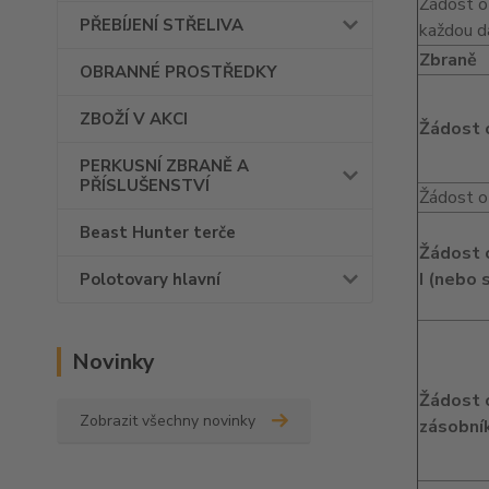
Žádost o 
PŘEBÍJENÍ STŘELIVA
každou da
Zbraně
OBRANNÉ PROSTŘEDKY
ZBOŽÍ V AKCI
Žádost o
PERKUSNÍ ZBRANĚ A
PŘÍSLUŠENSTVÍ
Žádost o
Beast Hunter terče
Žádost o
I (nebo 
Polotovary hlavní
Novinky
Žádost o
Zobrazit všechny novinky
zásobní