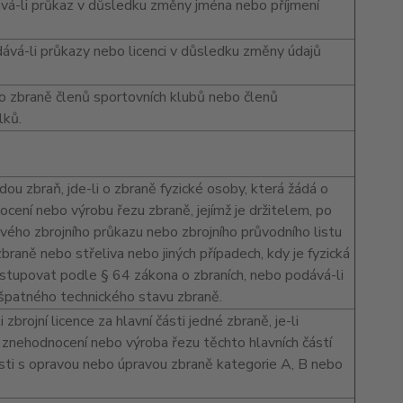
ává-li průkaz v důsledku změny jména nebo příjmení
ává-li průkazy nebo licenci v důsledku změny údajů
 o zbraně členů sportovních klubů nebo členů
lků.
ou zbraň, jde-li o zbraně fyzické osoby, která žádá o
cení nebo výrobu řezu zbraně, jejímž je držitelem, po
svého zbrojního průkazu nebo zbrojního průvodního listu
braně nebo střeliva nebo jiných případech, kdy je fyzická
stupovat podle § 64 zákona o zbraních, nebo podává-li
špatného technického stavu zbraně.
 zbrojní licence za hlavní části jedné zbraně, je-li
znehodnocení nebo výroba řezu těchto hlavních částí
sti s opravou nebo úpravou zbraně kategorie A, B nebo