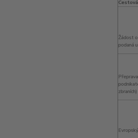
Cestován
Žádost o 
podaná u 
Přeprava
podnikat
zbraních)
Evropský