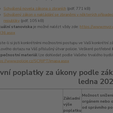
Schválená novela zákona o zbraních
(pdf, 771 kB)
Schválený zákon o nakládání se zbraněmi v některých případec
republiky
(pdf, 105 kB)
uální stanoviska
je možné nalézt vždy zde:
https://www.mvcr.c
36.aspx
ste-li si jisti konkrétními možnostmi postupu ve Vaší konkrétní zá
lového dotazu na Váš příslušný útvar policie. Veškeré potřebné
pečnostní materiál
lze dohledat podle Vašeho trvalého bydliš
ps://www.policie.cz/SCRIPT/imapa.aspx
vní poplatky za úkony podle zák
ledna 20
Možnost snížen
Základní
orgánem nebo 
výše
od správního p
poplatku