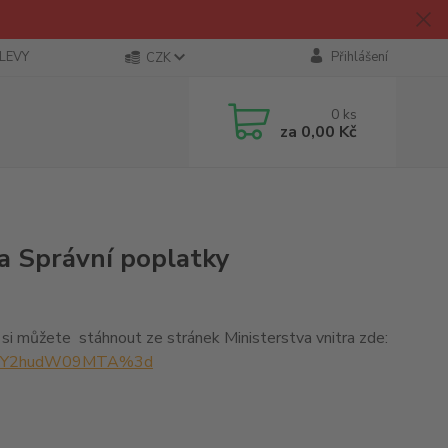
SLEVY
Přihlášení
CZK
0
ks
za
0,00 Kč
a Správní poplatky
, si můžete stáhnout ze stránek Ministerstva vnitra zde:
px?q=Y2hudW09MTA%3d