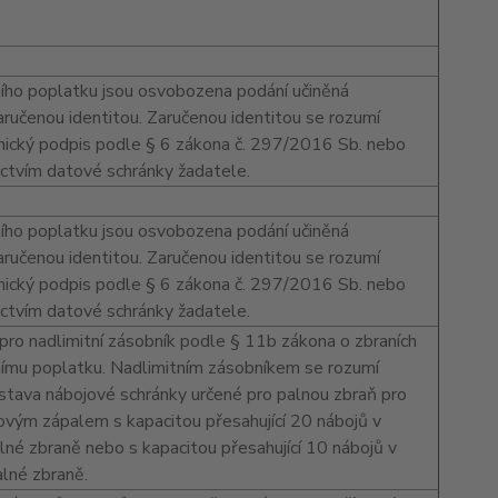
ího poplatku jsou osvobozena podání učiněná
aručenou identitou. Zaručenou identitou se rozumí
nický podpis podle § 6 zákona č. 297/2016 Sb. nebo
ictvím datové schránky žadatele.
ího poplatku jsou osvobozena podání učiněná
aručenou identitou. Zaručenou identitou se rozumí
nický podpis podle § 6 zákona č. 297/2016 Sb. nebo
ictvím datové schránky žadatele.
pro nadlimitní zásobník podle § 11b zákona o zbraních
ímu poplatku. Nadlimitním zásobníkem se rozumí
stava nábojové schránky určené pro palnou zbraň pro
ovým zápalem s kapacitou přesahující 20 nábojů v
lné zbraně nebo s kapacitou přesahující 10 nábojů v
lné zbraně.