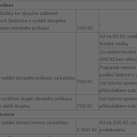
průkaz
řihlášky ke zkoušce odborné
sti žadatele o vydání zbrojního
-
nebo muničního průkazu
100 Kč
Až na 50 Kč, vyd
fyzické osoby.
Za vydání nového 
400 Kč bez ohled
Poplatek nemusí 
podání žádosti o 
 vydání zbrojního průkazu za každou
700 Kč
Od tohoto správní
příslušníkem ozb
rozšíření skupin zbrojního průkazu
Od tohoto správní
 další skupinu
700 Kč
příslušníkem ozb
licence
vydání zbrojní licence za každou
Až na 200 Kč, vyd
1 500 Kč
podnikatele.