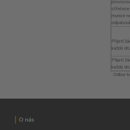
provozová
střelnice
munice ne
odpalován
Přijetí ž
každý dr
Přijetí ž
každý dru
Odbor be
O nás