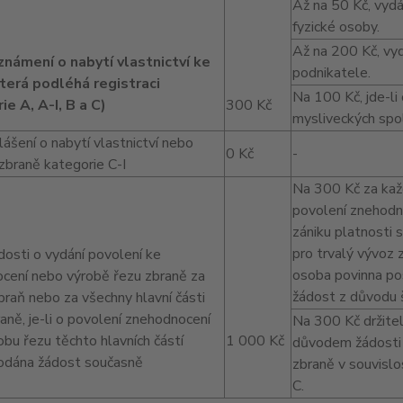
Až na 50 Kč, vyd
fyzické osoby.
Až na 200 Kč, vyd
oznámení o nabytí vlastnictví ke
podnikatele.
která podléhá registraci
Na 100 Kč, jde-li
ie A, A-I, B a C)
300 Kč
mysliveckých spo
hlášení o nabytí vlastnictví nebo
0 Kč
-
zbraně kategorie C-I
Na 300 Kč za každ
povolení znehodno
zániku platnosti 
pro trvalý vývoz z
ádosti o vydání povolení ke
osoba povinna po
cení nebo výrobě řezu zbraně za
žádost z důvodu 
braň nebo za všechny hlavní části
aně, je-li o povolení znehodnocení
Na 300 Kč držiteli
bu řezu těchto hlavních částí
1 000 Kč
důvodem žádosti 
odána žádost současně
zbraně v souvislo
C.