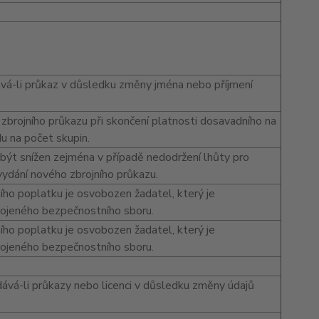
ává-li průkaz v důsledku změny jména nebo příjmení
zbrojního průkazu při skončení platnosti dosavadního na
u na počet skupin.
být snížen zejména v případě nedodržení lhůty pro
vydání nového zbrojního průkazu.
ho poplatku je osvobozen žadatel, který je
rojeného bezpečnostního sboru.
ho poplatku je osvobozen žadatel, který je
rojeného bezpečnostního sboru.
ává-li průkazy nebo licenci v důsledku změny údajů