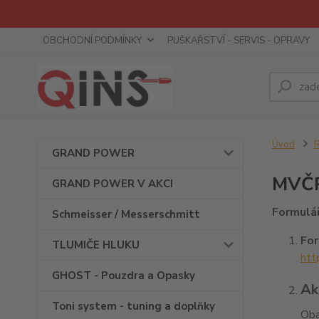
OBCHODNÍ PODMÍNKY
PUŠKAŘSTVÍ - SERVIS - OPRAVY
Úvod
R
GRAND POWER
MVČR 
GRAND POWER V AKCI
Formulář
Schmeisser / Messerschmitt
For
TLUMIČE HLUKU
htt
GHOST - Pouzdra a Opasky
Ak
Toni system - tuning a doplňky
Oba