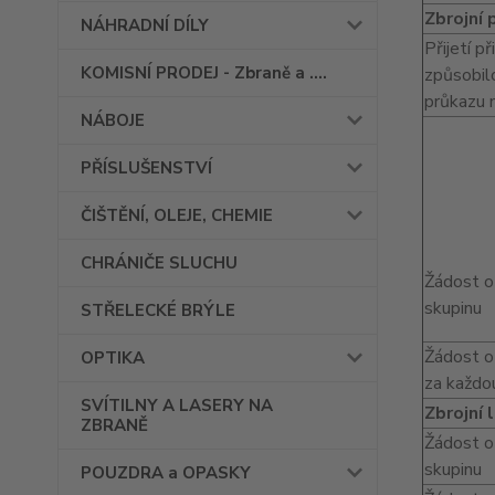
Zbrojní 
NÁHRADNÍ DÍLY
Přijetí p
KOMISNÍ PRODEJ - Zbraně a ....
způsobilo
průkazu 
NÁBOJE
PŘÍSLUŠENSTVÍ
ČIŠTĚNÍ, OLEJE, CHEMIE
CHRÁNIČE SLUCHU
Žádost o
skupinu
STŘELECKÉ BRÝLE
Žádost o 
OPTIKA
za každou
SVÍTILNY A LASERY NA
Zbrojní 
ZBRANĚ
Žádost o 
skupinu
POUZDRA a OPASKY