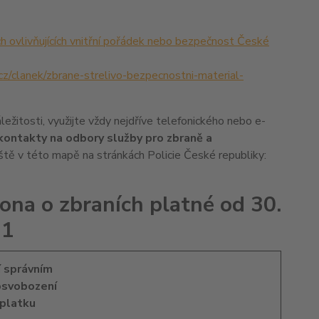
h ovlivňujících vnitřní pořádek nebo bezpečnost České
z/clanek/zbrane-strelivo-bezpecnostni-material-
ležitosti, využijte vždy nejdříve telefonického nebo e-
kontakty na odbory služby pro zbraně a
tě v této mapě na stránkách Policie České republiky:
ona o zbraních platné od 30.
21
í správním
osvobození
oplatku