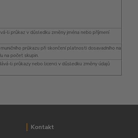
ává-li průkaz v důsledku změny jména nebo příjmení
muničního průkazu při skončení platnosti dosavadního na
u na počet skupin.
ává-li průkazy nebo licenci v důsledku změny údajů
Kontakt