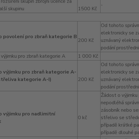
rozšíření skupin zbrojní licence za
-
lší skupinu
1500 Kč
Od tohoto správn
elektronicky se z
 povolení pro zbraň kategorie B
200 Kč
uznávaný elektro
podání prostředn
 výjimku pro zbraň kategorie A
1 000 Kč
Od tohoto správn
 výjimku pro zbraň kategorie A-
elektronicky se z
střeliva kategorie A-I)
200 Kč
uznávaný elektro
podání prostředn
Žádost o výjimku 
nepodléhá správn
zásobník nebo se
 výjimku pro nadlimitní
0 kč
střelivo se střed
k
případě krátké pa
případě dlouhé pa