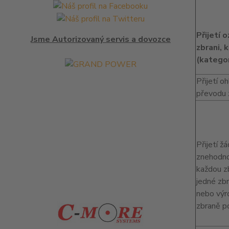
Přijetí 
Jsme Autorizovaný servis a dovozce
zbrani, 
(kategor
Přijetí o
převodu 
Přijetí ž
znehodno
každou z
jedné zbr
nebo výro
zbraně p