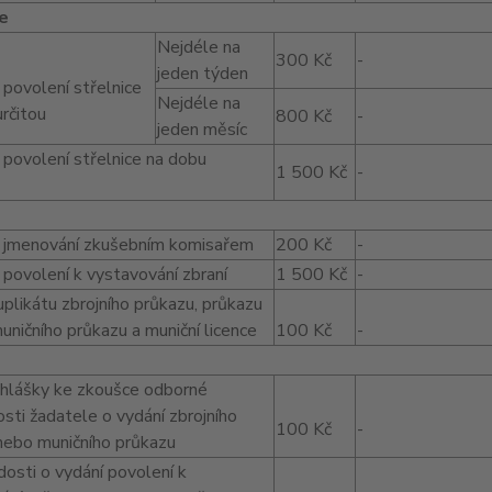
e
Nejdéle na
300 Kč
-
jeden týden
 povolení střelnice
Nejdéle na
rčitou
800 Kč
-
jeden měsíc
 povolení střelnice na dobu
1 500 Kč
-
 jmenování zkušebním komisařem
200 Kč
-
 povolení k vystavování zbraní
1 500 Kč
-
plikátu zbrojního průkazu, průkazu
uničního průkazu a muniční licence
100 Kč
-
řihlášky ke zkoušce odborné
sti žadatele o vydání zbrojního
100 Kč
-
nebo muničního průkazu
ádosti o vydání povolení k