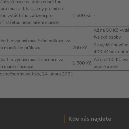
ní střelnice na dobu neurčitou,
 pro munici, trhací jámy pro ničení
bo zvláštního zařízení pro
1 500 Kč
-
í, střelbu nebo ničení munice
Až na 50 Kč, vyd
fyzické osoby.
ádosti o vydání muničního průkazu za
Za vydání nového 
uh muničního průkazu
700 Kč
400 Kč bez ohled
ádosti o vydání muniční licence za
Až na 200 Kč, vyd
1 500 Kč
h muniční licence
podnikatele
zpečnostní politiky, 24. února 2021
Kde nás najdete