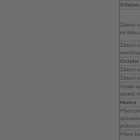
Střelnic
Žádost o
na dobu u
Žádost o
neurčitou
Ostatní
Žádost o
Žádost o
Vydání du
zbraně, m
Munice
Přijetí p
způsobilo
průkazu 
Přijetí ž