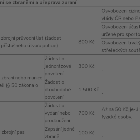
í se zbraněmi a přeprava zbraní
Osvobozeni cizinc
vlády ČR nebo P
Osvobozeni účastn
určené pro sporto
zbrojní průvodní list (žádost
800 Kč
Osvobozen trvalý 
příslušného útvaru policie)
střeleckých soutě
Žádost o
jednorázové
300 Kč
-
povolení
 zbraní nebo munice
Žádost o
eli (§ 50 zákona o
dlouhodobé
1 500 Kč
-
povolení
Žádost o
Až na 50 Kč, je-l
vydání nebo
700 Kč
fyzické osoby.
prodloužení
Zapsání jedné
 zbrojní pas
100 Kč
zbraně
-