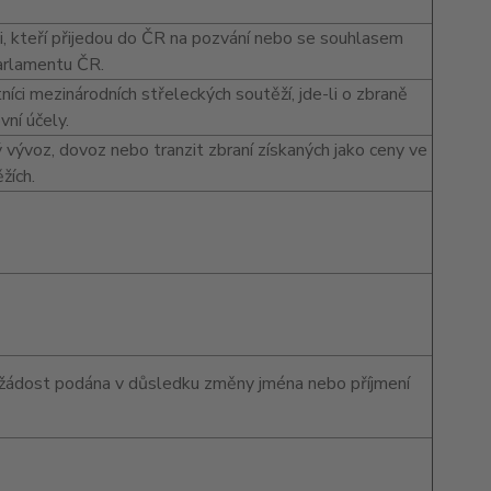
i, kteří přijedou do ČR na pozvání nebo se souhlasem
arlamentu ČR.
íci mezinárodních střeleckých soutěží, jde-li o zbraně
vní účely.
vývoz, dovoz nebo tranzit zbraní získaných jako ceny ve
žích.
i žádost podána v důsledku změny jména nebo příjmení