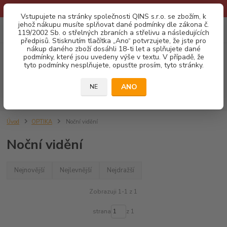
* Provozní doba o prázdninách - Dovolená 2026 info zde: .:klik:.*
Vstupujete na stránky společnosti QINS s.r.o. se zbožím, k
jehož nákupu musíte splňovat dané podmínky dle zákona č.
0
ks
CZK
119/2002 Sb. o střelných zbraních a střelivu a následujících
za
0,00 Kč
předpisů. Stisknutím tlačítka „Ano“ potvrzujete, že jste pro
nákup daného zboží dosáhli 18-ti let a splňujete dané
podmínky, které jsou uvedeny výše v textu. V případě, že
Menu
tyto podmínky nesplňujete, opusťte prosím, tyto stránky.
ANO
NE
Hledat
Úvod
OPTIKA
Noční vidění
Noční vidění
Nejnovější
Nejlevnější
Nejdražší
Zobrazuji 1-1 z 1
strana
z 1