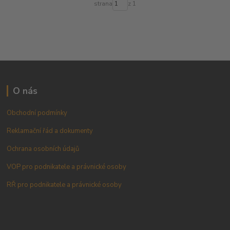
strana
z 1
O nás
Obchodní podmínky
Reklamační řád a dokumenty
Ochrana osobních údajů
VOP pro podnikatele a právnické osoby
RŘ pro podnikatele a právnické osoby