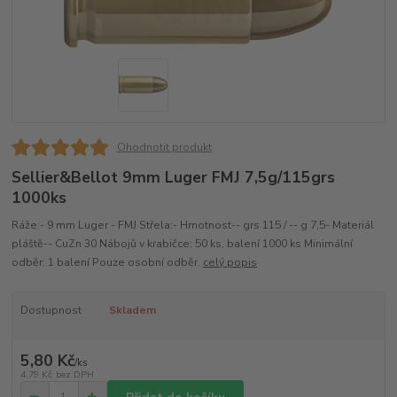
Ohodnotit produkt
Sellier&Bellot 9mm Luger FMJ 7,5g/115grs
1000ks
Ráže:- 9 mm Luger - FMJ Střela:- Hmotnost-- grs 115 / -- g 7,5- Materiál
pláště-- CuZn 30 Nábojů v krabičce: 50 ks, balení 1000 ks Minimální
odběr: 1 balení Pouze osobní odběr.
celý popis
Dostupnost
Skladem
5,80 Kč
/
ks
4,79 Kč
bez DPH