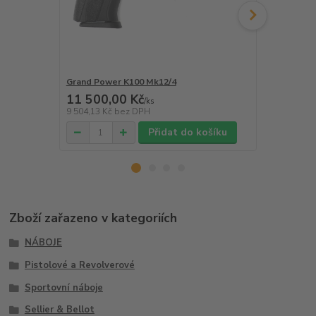
Grand Power K100 Mk12/4
Grand Power
11 500,00 Kč
13 250,0
/
ks
9 504,13 Kč
bez DPH
10 950,41 K
Přidat do košíku
Zboží zařazeno v kategoriích
NÁBOJE
Pistolové a Revolverové
Sportovní náboje
Sellier & Bellot