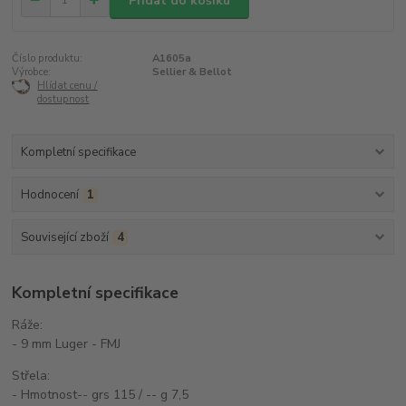
Přidat do košíku
Číslo produktu:
A1605a
Výrobce:
Sellier & Bellot
Hlídat cenu /
dostupnost
Kompletní specifikace
Hodnocení
1
Související zboží
4
Kompletní specifikace
Ráže:
- 9 mm Luger - FMJ
Střela:
- Hmotnost-- grs 115 / -- g 7,5