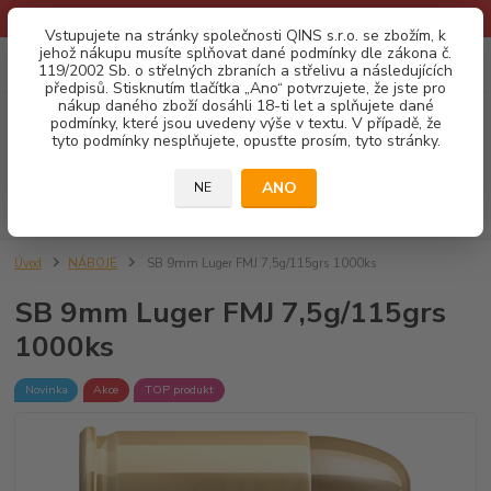
* Provozní doba o prázdninách - Dovolená 2026 info zde: .:klik:.*
Vstupujete na stránky společnosti QINS s.r.o. se zbožím, k
jehož nákupu musíte splňovat dané podmínky dle zákona č.
0
ks
CZK
119/2002 Sb. o střelných zbraních a střelivu a následujících
za
0,00 Kč
předpisů. Stisknutím tlačítka „Ano“ potvrzujete, že jste pro
nákup daného zboží dosáhli 18-ti let a splňujete dané
podmínky, které jsou uvedeny výše v textu. V případě, že
Menu
tyto podmínky nesplňujete, opusťte prosím, tyto stránky.
ANO
NE
Hledat
Úvod
NÁBOJE
SB 9mm Luger FMJ 7,5g/115grs 1000ks
SB 9mm Luger FMJ 7,5g/115grs
1000ks
Novinka
Akce
TOP produkt