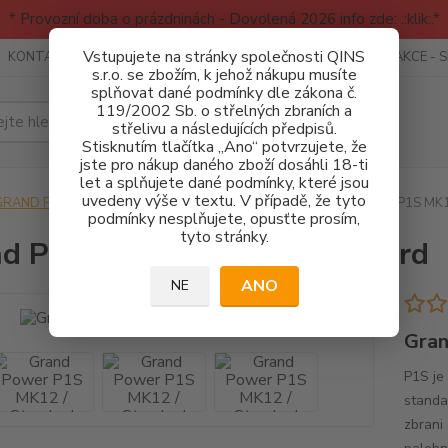
* Provozní doba o prázdninách - Dovolená 2026 info zde: .:klik:.*
Vstupujete na stránky společnosti QINS
KONTAKTY
RECENZE - INFO
SPORTOVNÍ AKCE
AKCE - 
s.r.o. se zbožím, k jehož nákupu musíte
splňovat dané podmínky dle zákona č.
119/2002 Sb. o střelných zbraních a
Hledat
střelivu a následujících předpisů.
Stisknutím tlačítka „Ano“ potvrzujete, že
jste pro nákup daného zboží dosáhli 18-ti
let a splňujete dané podmínky, které jsou
uvedeny výše v textu. V případě, že tyto
GRAND POWER
PISTOLE
P1 - P1S - P11
Grand Power P1S MK1
podmínky nesplňujete, opusťte prosím,
tyto stránky.
d Power P1S MK12 / Standard
ANO
NE
Gran
P1S je
standa
zbrani 