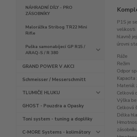
NÁHRADNÍ DÍLY - PRO
Komple
ZÁSOBNÍKY
P1S je s
Malorážka Stribog TR22 Mini
velikosti
Rifle
hlavně je
úrovni st
Puška samonabíjecí GP R15 /
ARAQ-S / R 380
Ráže
Režim
GRAND POWER V AKCI
Odpor sp
Kapacita
Schmeisser / Messerschmitt
Materiál 
TLUMIČE HLUKU
Celková 
Výška be
GHOST - Pouzdra a Opasky
Celková š
Délka hl
Toni system - tuning a doplňky
Hmotnos
zásobník
C-MORE Systems - kolimátory