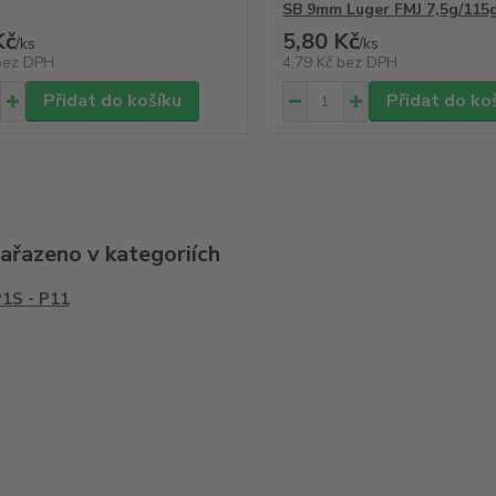
SB 9mm Luger FMJ 7,5g/115
Kč
5,80 Kč
/
ks
/
ks
bez DPH
4,79 Kč
bez DPH
Přidat do košíku
Přidat do ko
zařazeno v kategoriích
P1S - P11