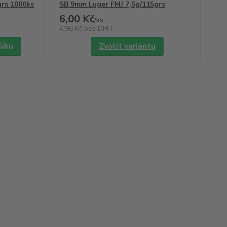
grs 1000ks
SB 9mm Luger FMJ 7,5g/115grs
6,00 Kč
/
ks
4,96 Kč
bez DPH
šíku
Zvolit variantu