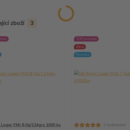
jící zboží
3
dukt
TOP produkt
Akce
Novinka
Luger FMJ 8,0g/124grs 1000 ks
1 hodnocení