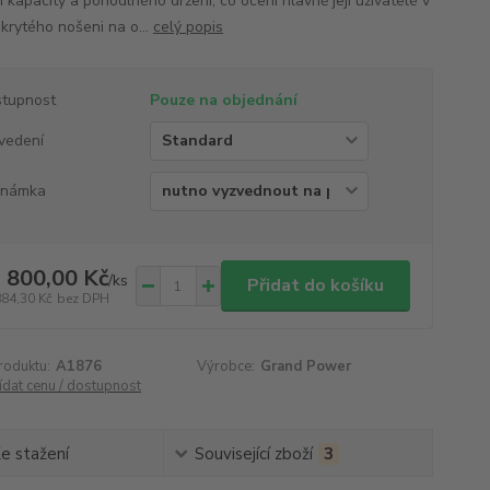
 kapacity a pohodlného držení, co ocení hlavně její uživatelé v
skrytého nošeni na o...
celý popis
tupnost
Pouze na objednání
vedení
známka
 800,00 Kč
/
ks
Přidat do košíku
884,30 Kč
bez DPH
roduktu:
A1876
Výrobce:
Grand Power
ídat cenu / dostupnost
e stažení
Související zboží
3