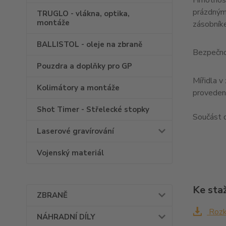
Hmotnos
prázdný
TRUGLO - vlákna, optika,
montáže
zásobní
BALLISTOL - oleje na zbraně
Bezpečno
Pouzdra a doplňky pro GP
Mířidla v
Kolimátory a montáže
proveden
Shot Timer - Střelecké stopky
Součást 
Laserové gravírování
Vojenský materiál
Ke sta
ZBRANĚ
Rozk
NÁHRADNÍ DÍLY