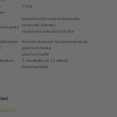
t s
m
710g
kem
bezpečnostní ozub na kohoutku
blokování úderníku
stní prvky
obojstraná manuální pojistka
 základním
Kovové stranově nastavitelné hledí
í
plastová muška
plastový kufřík
dodávky
2 zásobníky na 12 nábojů
čistící kartáček
žení
res P11