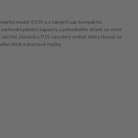
ndartní model K100 a s rukojetí sub-kompaktní
ři zachování palební kapacity a pohodlného držení, co ocení
t a nástřel zůstává u P1S navzdory změně délky hlavně na
ového hledí a plastové mušky.