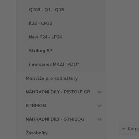
Q100 - Q1 - Q1S
K22 - CP22
New P24 - LP24
Stribog SP
new series MK23 "PDO"
Montáže pro kolimátory
NÁHRADNÍ DÍLY - PISTOLE GP
STRIBOG
NÁHRADNÍ DÍLY - STRIBOG
Kompl
Zásobníky