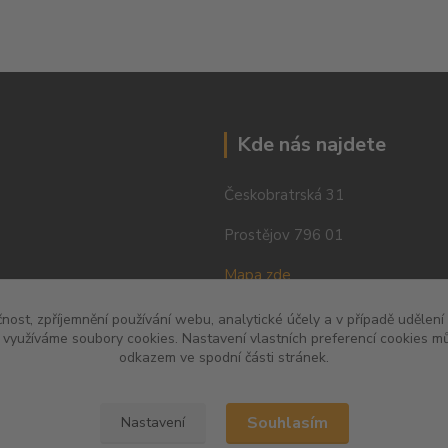
Kde nás najdete
Českobratrská 31
Prostějov 796 01
Mapa zde
čnost, zpříjemnění používání webu, analytické účely a v případě udělení
y využíváme soubory cookies. Nastavení vlastních preferencí cookies mů
odkazem ve spodní části stránek.
Souhlasím
Nastavení