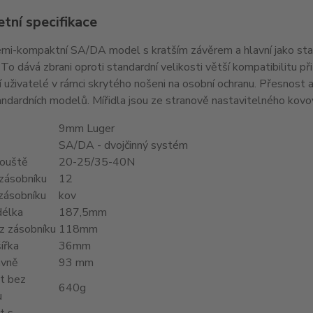
tní specifikace
emi-kompaktní SA/DA model s kratším závěrem a hlavní jako sta
. To dává zbrani oproti standardní velikosti větší kompatibilitu p
jí uživatelé v rámci skrytého nošeni na osobní ochranu. Přesnos
andardních modelů. Mířidla jsou ze stranově nastavitelného kov
9mm Luger
SA/DA - dvojčinný systém
ouště
20-25/35-40N
 zásobníku
12
zásobníku
kov
délka
187,5mm
z zásobníku
118mm
ířka
36mm
avně
93 mm
t bez
640g
u