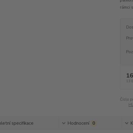
palební
rámci 
Dos
Pro
Po
16
13 
Číslo p
Hl
etní specifikace
Hodnocení
0
K