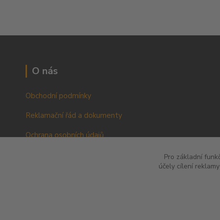
O nás
Obchodní podmínky
Reklamační řád a dokumenty
Ochrana osobních údajů
VOP pro podnikatele a právnické osoby
Pro základní funk
účely cílení reklam
RŘ pro podnikatele a právnické osoby