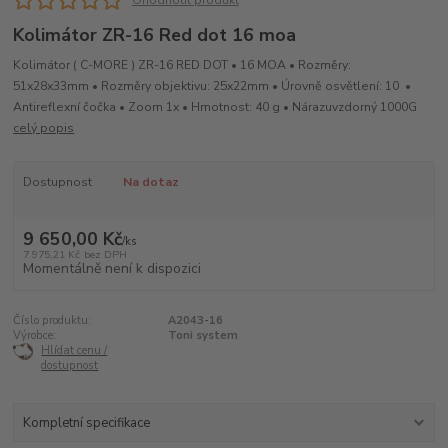
Ohodnotit produkt
Kolimátor ZR-16 Red dot 16 moa
Kolimátor ( C-MORE ) ZR-16 RED DOT • 16 MOA • Rozměry:
51x28x33mm • Rozměry objektivu: 25x22mm • Úrovně osvětlení: 10 •
Antireflexní čočka • Zoom 1x • Hmotnost: 40 g • Nárazuvzdorný 1000G
celý popis
Dostupnost
Na dotaz
9 650,00 Kč
/
ks
7 975,21 Kč
bez DPH
Momentálně není k dispozici
Číslo produktu:
A2043-16
Výrobce:
Toni system
Hlídat cenu /
dostupnost
Kompletní specifikace