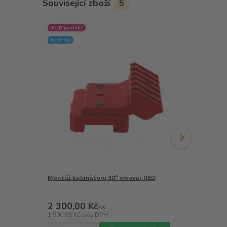
Související zboží
5
TOP produkt
TOP produkt
Novinka
Montáž kolimátoru 30° weaver RED
GP STRIBOG 
samonabíjec
2 300,00 Kč
35 000,0
/
ks
1 900,83 Kč
bez DPH
28 925,62 K