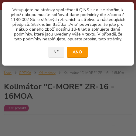
* Provozní doba o prázdninách - Dovolená 2026 info zde: .:klik:.*
Vstupujete na stránky společnosti QINS s.r.o. se zbožím, k
jehož nákupu musíte splňovat dané podmínky dle zákona č.
0
ks
CZK
119/2002 Sb. o střelných zbraních a střelivu a následujících
za
0,00 Kč
předpisů. Stisknutím tlačítka „Ano“ potvrzujete, že jste pro
nákup daného zboží dosáhli 18-ti let a splňujete dané
podmínky, které jsou uvedeny výše v textu. V případě, že
Menu
tyto podmínky nesplňujete, opusťte prosím, tyto stránky.
ANO
NE
Hledat
Úvod
OPTIKA
Kolimátory
Kolimátor "C-MORE" ZR-16 - 16MOA
Kolimátor "C-MORE" ZR-16 -
16MOA
TOP produkt