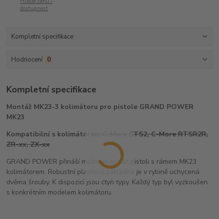
Hlídat cenu /
dostupnost
Kompletní specifikace
Hodnocení
0
Kompletní specifikace
Montáž MK23-3 kolimátoru pro pistole GRAND POWER
MK23
Kompatibilní s kolimátorem
C-More STS2, C-More RTSR2R,
ZR-xx, ZX-xx
GRAND POWER přináší možnost osadit pistoli s rámem MK23
kolimátorem. Robustní plastová základna je v rybině uchycená
dvěma šrouby. K dispozici jsou čtyři typy. Každý typ byl vyzkoušen
s konkrétním modelem kolimátoru.