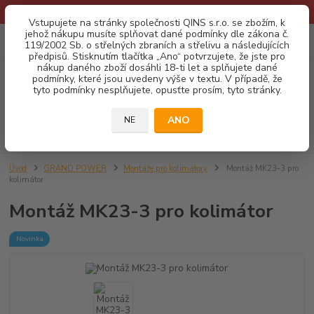
* Provozní doba o prázdninách - Dovolená 2026 info zde: .:klik:.*
Vstupujete na stránky společnosti QINS s.r.o. se zbožím, k
jehož nákupu musíte splňovat dané podmínky dle zákona č.
0
ks
CZK
119/2002 Sb. o střelných zbraních a střelivu a následujících
za
0,00 Kč
předpisů. Stisknutím tlačítka „Ano“ potvrzujete, že jste pro
nákup daného zboží dosáhli 18-ti let a splňujete dané
podmínky, které jsou uvedeny výše v textu. V případě, že
Menu
tyto podmínky nesplňujete, opusťte prosím, tyto stránky.
ANO
NE
Hledat
Úvod
GRAND POWER
Montáže pro kolimátory
Montáž MK23-3 pro
kolimátor
Montáž MK23-3 pro kolimátor
Novinka