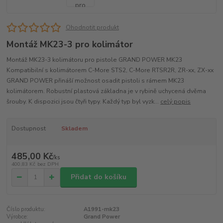
Ohodnotit produkt
Montáž MK23-3 pro kolimátor
Montáž MK23-3 kolimátoru pro pistole GRAND POWER MK23
Kompatibilní s kolimátorem C-More STS2, C-More RTSR2R, ZR-xx, ZX-xx
GRAND POWER přináší možnost osadit pistoli s rámem MK23
kolimátorem. Robustní plastová základna je v rybině uchycená dvěma
šrouby. K dispozici jsou čtyři typy. Každý typ byl vyzk...
celý popis
Dostupnost
Skladem
485,00 Kč
/
ks
400,83 Kč
bez DPH
Přidat do košíku
Číslo produktu:
A1991-mk23
Výrobce:
Grand Power