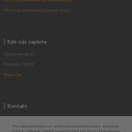
VOP pro podnikatele a právnické osoby
RŘ pro podnikatele a právnické osoby
Kde nás najdete
Českobratrská 31
Prostějov 796 01
Mapa zde
Kontakt
+420 773 780 630
Pro základní funkčnost, zpříjemnění používání webu, analytické
účely a v případě udělení souhlasu také pro účely cílení reklamy
obchod@qins.cz