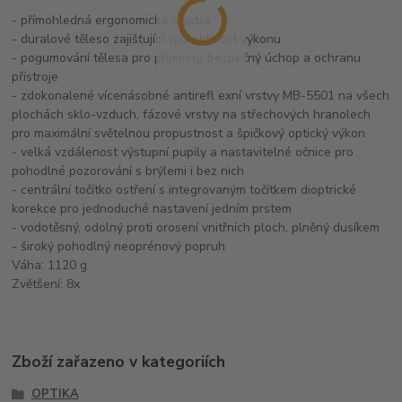
- přímohledná ergonomická stavba
- duralové těleso zajišťující spolehlivost výkonu
- pogumování tělesa pro příjemný, bezpečný úchop a ochranu
přístroje
- zdokonalené vícenásobné antirefl exní vrstvy MB-5501 na všech
plochách sklo-vzduch, fázové vrstvy na střechových hranolech
pro maximální světelnou propustnost a špičkový optický výkon
- velká vzdálenost výstupní pupily a nastavitelné očnice pro
pohodlné pozorování s brýlemi i bez nich
- centrální točítko ostření s integrovaným točítkem dioptrické
korekce pro jednoduché nastavení jedním prstem
- vodotěsný, odolný proti orosení vnitřních ploch, plněný dusíkem
- široký pohodlný neoprénový popruh
Váha: 1120 g
Zvětšení: 8x
Zboží zařazeno v kategoriích
OPTIKA