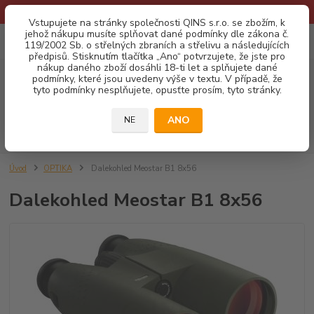
* Provozní doba o prázdninách - Dovolená 2026 info zde: .:klik:.*
Vstupujete na stránky společnosti QINS s.r.o. se zbožím, k
jehož nákupu musíte splňovat dané podmínky dle zákona č.
0
ks
CZK
119/2002 Sb. o střelných zbraních a střelivu a následujících
za
0,00 Kč
předpisů. Stisknutím tlačítka „Ano“ potvrzujete, že jste pro
nákup daného zboží dosáhli 18-ti let a splňujete dané
podmínky, které jsou uvedeny výše v textu. V případě, že
Menu
tyto podmínky nesplňujete, opusťte prosím, tyto stránky.
ANO
NE
Hledat
Úvod
OPTIKA
Dalekohled Meostar B1 8x56
Dalekohled Meostar B1 8x56