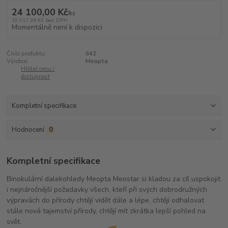
24 100,00 Kč
/
ks
19 917,36 Kč
bez DPH
Momentálně není k dispozici
Číslo produktu:
042
Výrobce:
Meopta
Hlídat cenu /
dostupnost
Kompletní specifikace
Hodnocení
0
Kompletní specifikace
Binokulární dalekohledy Meopta Meostar si kladou za cíl uspokojit
i nejnáročnější požadavky všech, kteří při svých dobrodružných
výpravách do přírody chtějí vidět dále a lépe, chtějí odhalovat
stále nová tajemství přírody, chtějí mít zkrátka lepší pohled na
svět.