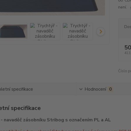
80°CB
není.
Dos
50
413
Číslo p
etní specifikace
Hodnocení
0
tní specifikace
 - navaděč zásobníku Stribog s označením PL a AL