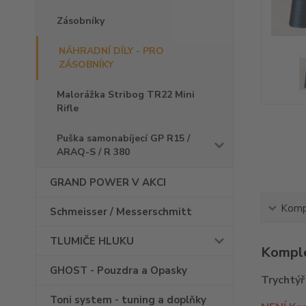
Zásobníky
NÁHRADNÍ DÍLY - PRO
ZÁSOBNÍKY
Malorážka Stribog TR22 Mini
Rifle
Puška samonabíjecí GP R15 /
ARAQ-S / R 380
GRAND POWER V AKCI
Kompl
Schmeisser / Messerschmitt
TLUMIČE HLUKU
Komple
GHOST - Pouzdra a Opasky
Trychtýř
Toni system - tuning a doplňky