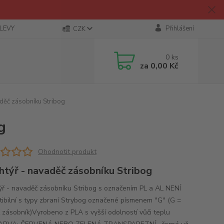
SLEVY
Přihlášení
CZK
0
ks
za
0,00 Kč
děč zásobníku Stribog
g
Ohodnotit produkt
htýř - navaděč zásobníku Stribog
ýř - navaděč zásobníku Stribog s označením PL a AL NENÍ
ibilní s typy zbraní Strybog označené písmenem "G" (G =
zásobník)Vyrobeno z PLA s vyšší odolností vůči teplu