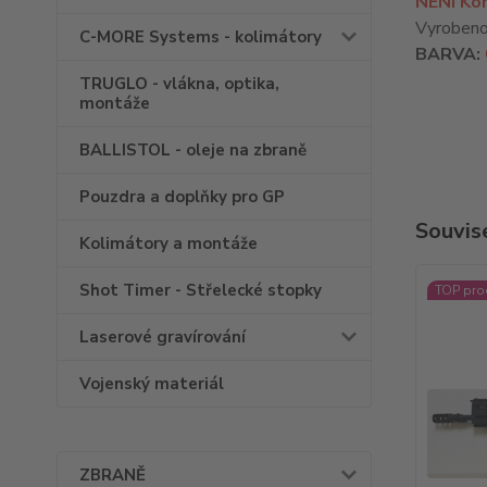
NENÍ Kom
Vyrobeno 
C-MORE Systems - kolimátory
BARVA:
TRUGLO - vlákna, optika,
montáže
BALLISTOL - oleje na zbraně
Pouzdra a doplňky pro GP
Souvise
Kolimátory a montáže
Shot Timer - Střelecké stopky
TOP pro
Laserové gravírování
Vojenský materiál
ZBRANĚ