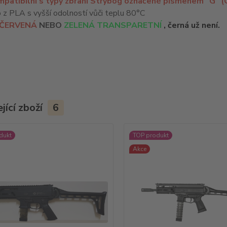
patibilní s typy zbraní Strybog označené písmenem "G" 
z PLA s vyšší odolností vůči teplu 80°C
ČERVENÁ
NEBO
ZELENÁ TRANSPARETNÍ
, černá už není.
jící zboží
6
dukt
TOP produkt
Akce