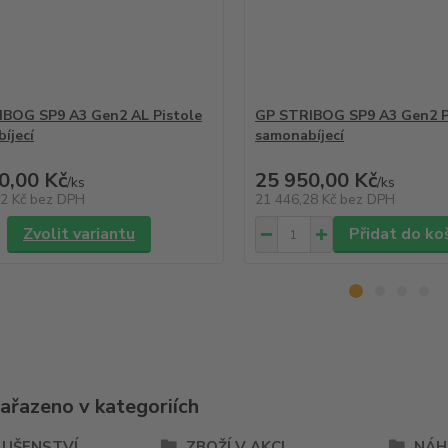
BOG SP9 A3 Gen2 AL Pistole
GP STRIBOG SP9 A3 Gen2 P
íjecí
samonabíjecí
0,00 Kč
25 950,00 Kč
/
ks
/
ks
62 Kč
bez DPH
21 446,28 Kč
bez DPH
Zvolit variantu
Přidat do ko
zařazeno v kategoriích
LUŠENSTVÍ
ZBOŽÍ V AKCI
NÁHR