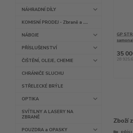
NÁHRADNÍ DÍLY
KOMISNÍ PRODEJ - Zbraně a ....
GP STRI
NÁBOJE
samonab
PŘÍSLUŠENSTVÍ
35 00
28 925,
ČIŠTĚNÍ, OLEJE, CHEMIE
CHRÁNIČE SLUCHU
STŘELECKÉ BRÝLE
OPTIKA
SVÍTILNY A LASERY NA
ZBRANĚ
Zboží 
POUZDRA a OPASKY
PŘÍS