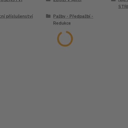
STR
ní příslušenství
Pažby - Předpažbí -
Redukce