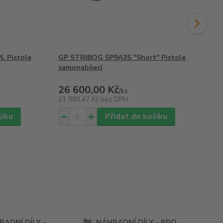
L Pistole
GP STRIBOG SP9A3S "Short" Pistole
GP
samonabíjecí
sa
38 
26 600,00 Kč
36
/
ks
21 983,47 Kč
bez DPH
30
šíku
Přidat do košíku
ADNÍ DÍLY -
NÁHRADNÍ DÍLY - PRO