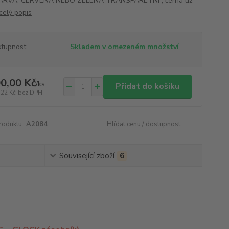
ARVA: ČERVENÁ NEBO ZELENÁ TRANSPARETNÍ , černá už
celý popis
tupnost
Skladem v omezeném množství
0,00 Kč
/
ks
Přidat do košíku
,22 Kč
bez DPH
roduktu:
A2084
Hlídat cenu / dostupnost
Související zboží
6