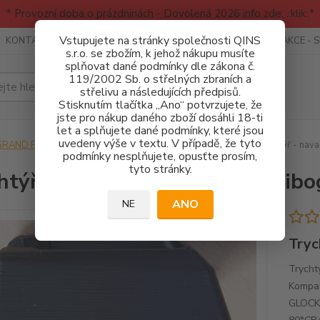
* Provozní doba o prázdninách - Dovolená 2026 info zde: .:klik:.*
Vstupujete na stránky společnosti QINS
KONTAKTY
RECENZE - INFO
SPORTOVNÍ AKCE
AKCE - 
s.r.o. se zbožím, k jehož nákupu musíte
splňovat dané podmínky dle zákona č.
119/2002 Sb. o střelných zbraních a
Hledat
střelivu a následujících předpisů.
Stisknutím tlačítka „Ano“ potvrzujete, že
jste pro nákup daného zboží dosáhli 18-ti
let a splňujete dané podmínky, které jsou
uvedeny výše v textu. V případě, že tyto
GRAND POWER
NÁHRADNÍ DÍLY - PRO ZÁSOBNÍKY
Trychtýř - nava
podmínky nesplňujete, opusťte prosím,
tyto stránky.
htýř - navaděč zásobníku Stribo
ANO
NE
Tryc
Trycht
Kompat
GLOCK 