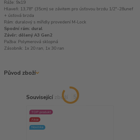
Ráže: 9x19
Hlaveň: 13,78" (35cm) se závitem pro úsťovou brzdu 1/2"-28unef
+ úsťová brzda
Rám: duralový s mířidly provedení M-Lock
Spodní rám
: dural
Závěr: dělený A3 Gen2
Pažba: Polymerová sklopná
Zásobník: 1x 20 ran, 1x 30 ran
Původ zboží
Související zboží
5
TOP produkt
TOP produkt
Akce
Akce
Novinka
Novinka