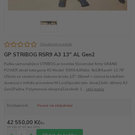
Ohodnotit produkt
GP STRIBOG RSR9 A3 13" AL Gen2
Puška samonabíjesí STRIBOG je novinka Slovenské firmy GRAND
POWER.zbraň kategorie R2 Model: RSR9 A3Ráže: 9x19Hlaveň: 13,78"
(35cm) se závitem pro úsťovou brzdu 1/2"-28unef + úsťová brzdaRám:
duralový s mířidly provedení M-LockSpodní rám: duralZávěr: dělený A3
Gen2Pažba: Polymerová sklopnáZásobník: 1...
celý popis
Dostupnost
Pouze na objednání
42 550,00 Kč
/
ks
35 165,29 Kč
bez DPH