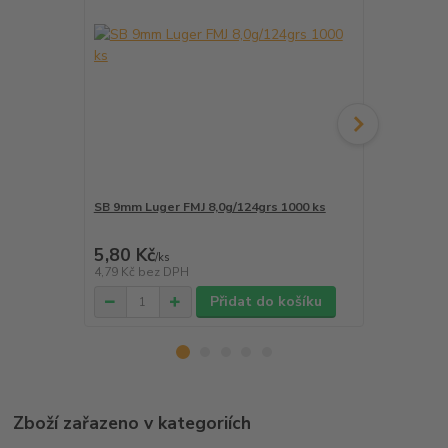
SB 9mm Luger FMJ 8,0g/124grs 1000 ks
SB 9mm Luge
5,80 Kč
5,80 Kč
/
ks
/
k
4,79 Kč
bez DPH
4,79 Kč
bez 
Přidat do košíku
Zboží zařazeno v kategoriích