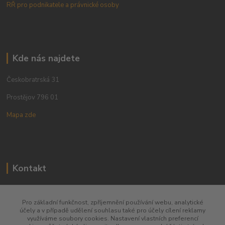
RŘ pro podnikatele a právnické osoby
Kde nás najdete
Českobratrská 31
Prostějov 796 01
Mapa zde
Kontakt
+420 773 780 630
Pro základní funkčnost, zpříjemnění používání webu, analytické
účely a v případě udělení souhlasu také pro účely cílení reklamy
obchod@qins.cz
využíváme soubory cookies. Nastavení vlastních preferencí