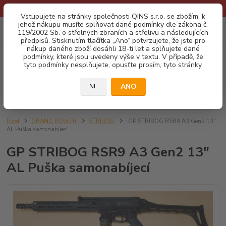
* Provozní doba o prázdninách - Dovolená 2026 info zde: .:klik:.*
Vstupujete na stránky společnosti QINS s.r.o. se zbožím, k
jehož nákupu musíte splňovat dané podmínky dle zákona č.
0
ks
CZK
119/2002 Sb. o střelných zbraních a střelivu a následujících
za
0,00 Kč
předpisů. Stisknutím tlačítka „Ano“ potvrzujete, že jste pro
nákup daného zboží dosáhli 18-ti let a splňujete dané
podmínky, které jsou uvedeny výše v textu. V případě, že
Menu
tyto podmínky nesplňujete, opusťte prosím, tyto stránky.
ANO
NE
Hledat
Úvod
GRAND POWER
STRIBOG
GP STRIBOG RSR9 A3 Gen2 13"
AL Puška samonabíjecí
GP STRIBOG RSR9 A3 Gen2 13"
AL Puška samonabíjecí