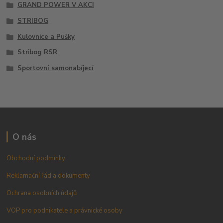
GRAND POWER V AKCI
STRIBOG
Kulovnice a Pušky
Stribog RSR
Sportovní samonabíjecí
O nás
Obchodní podmínky
Reklamační řád a dokumenty
Ochrana osobních údajů
VOP pro podnikatele a právnické osoby