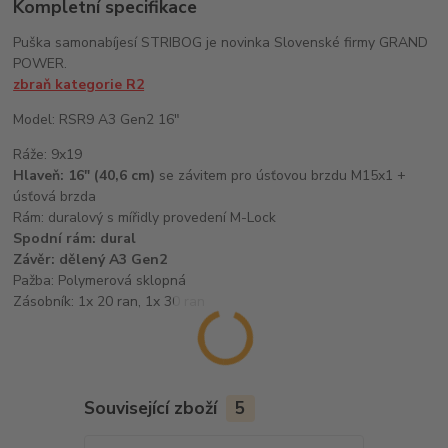
Kompletní specifikace
Puška samonabíjesí STRIBOG je novinka Slovenské firmy GRAND
POWER.
zbraň kategorie R2
Model: RSR9 A3 Gen2 16"
Ráže: 9x19
Hlaveň: 16" (40,6 cm)
se závitem pro úsťovou brzdu M15x1 +
úsťová brzda
Rám: duralový s mířidly provedení M-Lock
Spodní rám
: dural
Závěr: dělený A3 Gen2
Pažba: Polymerová sklopná
Zásobník: 1x 20 ran, 1x 30 ran
Související zboží
5