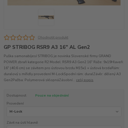
Ohodnotit produkt
GP STRIBOG RSR9 A3 16" AL Gen2
Puška samonabíjesí STRIBOG je novinka Slovenské firmy GRAND
POWER.zbraň kategorie R2 Model: RSR9 A3 Gen2 16" Ráže: 9x19Hlaveň:
16" (40,6 cm) se závitem pro úsťovou brzdu M15x1 + úsťová brzdaRám:
duralový s mířidly provedení M-LockSpodní rám: duralZávěr: dělený A3
Gen2Pažba: Polymerová sklopnáZásobní...
celý popis
Dostupnost
Pouze na objednání
Provedení
Závit na ústí hlavně