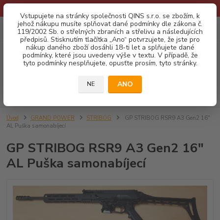
* Provozní doba o prázdninách - Dovolená 2026 info zde: .:klik:.*
Vstupujete na stránky společnosti QINS s.r.o. se zbožím, k
jehož nákupu musíte splňovat dané podmínky dle zákona č.
0
ks
CZK
119/2002 Sb. o střelných zbraních a střelivu a následujících
za
0,00 Kč
předpisů. Stisknutím tlačítka „Ano“ potvrzujete, že jste pro
nákup daného zboží dosáhli 18-ti let a splňujete dané
podmínky, které jsou uvedeny výše v textu. V případě, že
Menu
tyto podmínky nesplňujete, opusťte prosím, tyto stránky.
ANO
NE
Hledat
Úvod
GRAND POWER
STRIBOG
GP STRIBOG RSR9 A3 Gen2 16"
AL Puška samonabíjecí
GP STRIBOG RSR9 A3 Gen2 16"
AL Puška samonabíjecí