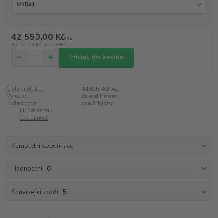
42 550,00 Kč
/
ks
35 165,29 Kč
bez DPH
Přidat do košíku
Číslo produktu:
A1915-A3-AL
Výrobce:
Grand Power
Dodací doba:
cca 3 týdny
Hlídat cenu /
dostupnost
Kompletní specifikace
Hodnocení
0
Související zboží
5