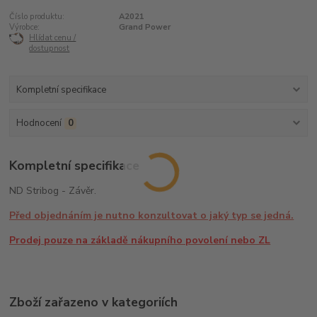
Číslo produktu:
A2021
Výrobce:
Grand Power
Hlídat cenu /
dostupnost
Kompletní specifikace
Hodnocení
0
Kompletní specifikace
ND Stribog - Závěr.
Před objednáním je nutno konzultovat o jaký typ se jedná.
Prodej pouze na základě nákupního povolení nebo ZL
Zboží zařazeno v kategoriích