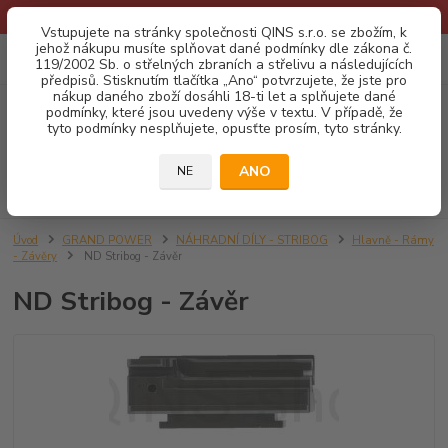
* Provozní doba o prázdninách - Dovolená 2026 info zde: .:klik:.*
Vstupujete na stránky společnosti QINS s.r.o. se zbožím, k
jehož nákupu musíte splňovat dané podmínky dle zákona č.
0
ks
CZK
119/2002 Sb. o střelných zbraních a střelivu a následujících
za
0,00 Kč
předpisů. Stisknutím tlačítka „Ano“ potvrzujete, že jste pro
nákup daného zboží dosáhli 18-ti let a splňujete dané
podmínky, které jsou uvedeny výše v textu. V případě, že
Menu
tyto podmínky nesplňujete, opusťte prosím, tyto stránky.
ANO
NE
Hledat
Úvod
GRAND POWER
NÁHRADNÍ DÍLY - STRIBOG
Hlavně - Rámy
- Závěry
ND Stribog - Závěr
ND Stribog - Závěr