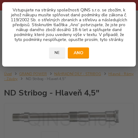
* Provozní doba o prázdninách - Dovolená 2026 info zde: .:klik:.*
Vstupujete na stránky společnosti QINS s.r.o. se zbožím, k
jehož nákupu musíte splňovat dané podmínky dle zákona č.
0
ks
CZK
119/2002 Sb. o střelných zbraních a střelivu a následujících
za
0,00 Kč
předpisů. Stisknutím tlačítka „Ano“ potvrzujete, že jste pro
nákup daného zboží dosáhli 18-ti let a splňujete dané
podmínky, které jsou uvedeny výše v textu. V případě, že
Menu
tyto podmínky nesplňujete, opusťte prosím, tyto stránky.
ANO
NE
Hledat
Úvod
GRAND POWER
NÁHRADNÍ DÍLY - STRIBOG
Hlavně - Rámy
- Závěry
ND Stribog - Hlaveň 4,5"
ND Stribog - Hlaveň 4,5"