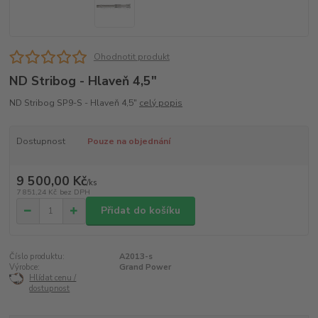
Ohodnotit produkt
ND Stribog - Hlaveň 4,5"
ND Stribog SP9-S - Hlaveň 4,5"
celý popis
Dostupnost
Pouze na objednání
9 500,00 Kč
/
ks
7 851,24 Kč
bez DPH
Přidat do košíku
Číslo produktu:
A2013-s
Výrobce:
Grand Power
Hlídat cenu /
dostupnost