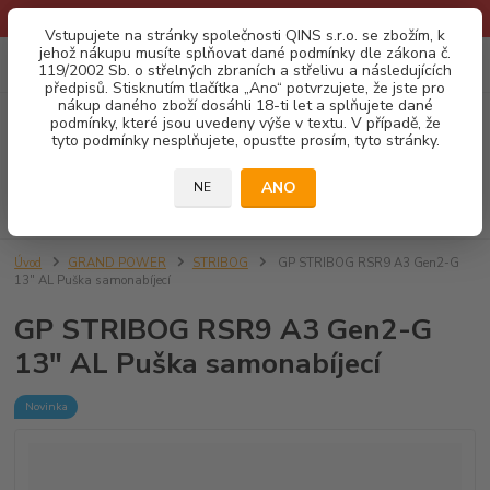
* Provozní doba o prázdninách - Dovolená 2026 info zde: .:klik:.*
Vstupujete na stránky společnosti QINS s.r.o. se zbožím, k
jehož nákupu musíte splňovat dané podmínky dle zákona č.
0
ks
CZK
119/2002 Sb. o střelných zbraních a střelivu a následujících
za
0,00 Kč
předpisů. Stisknutím tlačítka „Ano“ potvrzujete, že jste pro
nákup daného zboží dosáhli 18-ti let a splňujete dané
podmínky, které jsou uvedeny výše v textu. V případě, že
Menu
tyto podmínky nesplňujete, opusťte prosím, tyto stránky.
ANO
NE
Hledat
Úvod
GRAND POWER
STRIBOG
GP STRIBOG RSR9 A3 Gen2-G
13" AL Puška samonabíjecí
GP STRIBOG RSR9 A3 Gen2-G
13" AL Puška samonabíjecí
Novinka