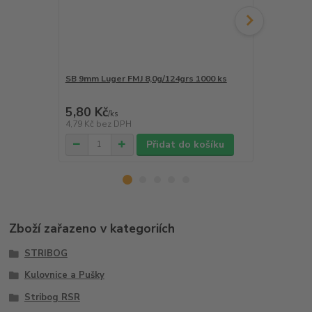
SB 9mm Luger FMJ 8,0g/124grs 1000 ks
SB 9mm Luge
5,80 Kč
5,80 Kč
/
ks
/
k
4,79 Kč
bez DPH
4,79 Kč
bez 
Přidat do košíku
Zboží zařazeno v kategoriích
STRIBOG
Kulovnice a Pušky
Stribog RSR