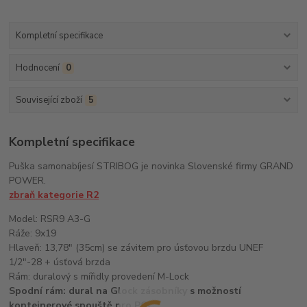
Kompletní specifikace
Hodnocení
0
Související zboží
5
Kompletní specifikace
Puška samonabíjesí STRIBOG je novinka Slovenské firmy GRAND
POWER.
zbraň kategorie R2
Model: RSR9 A3-G
Ráže: 9x19
Hlaveň: 13,78" (35cm) se závitem pro úsťovou brzdu UNEF
1/2"-28 + úsťová brzda
Rám: duralový s mířidly provedení M-Lock
Spodní rám
: dural na Glock zásobníky s možností
kontejnerové spouště pro PCC