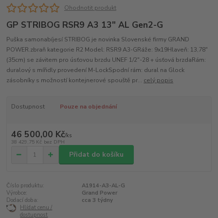
Ohodnotit produkt
GP STRIBOG RSR9 A3 13" AL Gen2-G
Puška samonabíjesí STRIBOG je novinka Slovenské firmy GRAND
POWER.zbraň kategorie R2 Model: RSR9 A3-GRáže: 9x19Hlaveň: 13,78"
(35cm) se závitem pro úsťovou brzdu UNEF 1/2"-28 + úsťová brzdaRám:
duralový s mířidly provedení M-LockSpodní rám: dural na Glock
zásobníky s možností kontejnerové spouště pr...
celý popis
Dostupnost
Pouze na objednání
46 500,00 Kč
/
ks
38 429,75 Kč
bez DPH
Přidat do košíku
Číslo produktu:
A1914-A3-AL-G
Výrobce:
Grand Power
Dodací doba:
cca 3 týdny
Hlídat cenu /
dostupnost