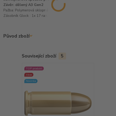
Závěr: dělený A3 Gen2
Pažba: Polymerová sklopná
Zásobník Glock : 1x 17 ran
Původ zboží
Související zboží
5
TOP produkt
TOP produkt
Akce
Akce
Novinka
Novinka