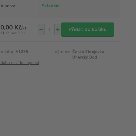
tupnost
Skladem
0,00 Kč
/
ks
Přidat do košíku
,61 Kč
bez DPH
roduktu:
A1835
Výrobce:
Česká Zbrojovka
Uherský Bod
ídat cenu / dostupnost