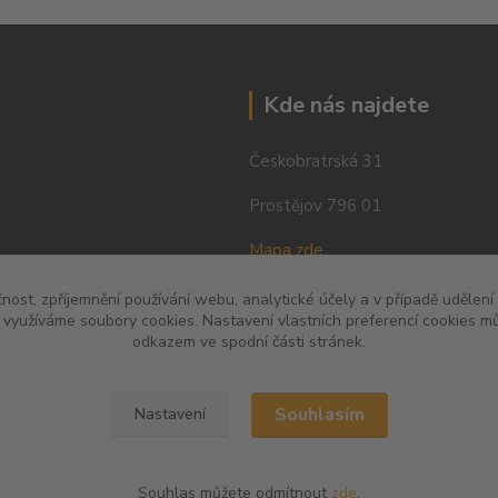
Kde nás najdete
Českobratrská 31
Prostějov 796 01
Mapa zde
čnost, zpříjemnění používání webu, analytické účely a v případě udělení
y využíváme soubory cookies. Nastavení vlastních preferencí cookies mů
odkazem ve spodní části stránek.
Souhlasím
Nastavení
Souhlas můžete odmítnout
zde
.