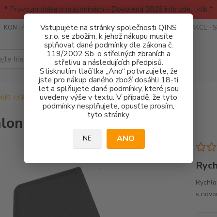
* Provozní doba o prázdninách - Dovolená 2026 info zde: .:klik:.*
Vstupujete na stránky společnosti QINS
KONTAKTY
RECENZE - INFO
SPORTOVNÍ AKCE
AKCE - 
s.r.o. se zbožím, k jehož nákupu musíte
splňovat dané podmínky dle zákona č.
119/2002 Sb. o střelných zbraních a
Hledat
střelivu a následujících předpisů.
Stisknutím tlačítka „Ano“ potvrzujete, že
jste pro nákup daného zboží dosáhli 18-ti
let a splňujete dané podmínky, které jsou
uvedeny výše v textu. V případě, že tyto
PŘÍSLUŠENSTVÍ
Rychlonabíječe
Rychlonabíječ CZ 75/85
podmínky nesplňujete, opusťte prosím,
tyto stránky.
lonabíječ CZ 75/85
ANO
NE
Rych
Rychlo
s novo