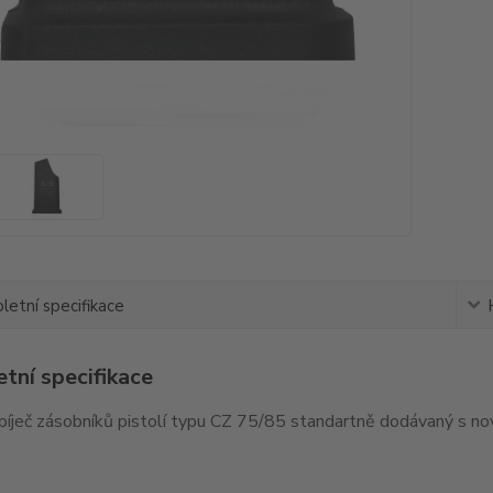
etní specifikace
tní specifikace
íječ zásobníků pistolí typu CZ 75/85 standartně dodávaný s nov