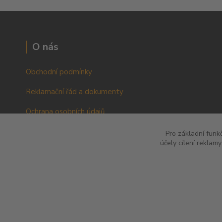
O nás
Obchodní podmínky
Reklamační řád a dokumenty
Ochrana osobních údajů
VOP pro podnikatele a právnické osoby
Pro základní funk
účely cílení reklam
RŘ pro podnikatele a právnické osoby
© 2012 QINS s.r.o l Použité fotografie jsou ilustrační l