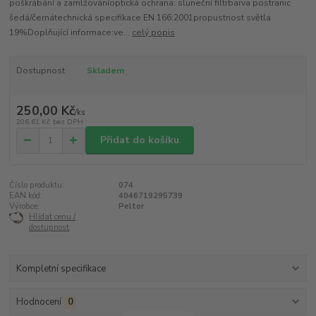
poškrábání a zamlžováníoptická ochrana: sluneční filtrbarva postranic
šedá/černátechnická specifikace EN 166:2001propustnost světla
19%Doplňující informace:ve...
celý popis
Dostupnost
Skladem
250,00 Kč
/
ks
206,61 Kč
bez DPH
Přidat do košíku
Číslo produktu:
074
EAN kód:
4046719295739
Výrobce:
Peltor
Hlídat cenu /
dostupnost
Kompletní specifikace
Hodnocení
0