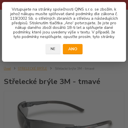
* Provozní doba o prázdninách - Dovolená 2026 info zde: .:klik:.*
Vstupujete na stránky společnosti QINS s.r.o. se zbožím, k
jehož nákupu musíte splňovat dané podmínky dle zákona č.
0
ks
CZK
119/2002 Sb. o střelných zbraních a střelivu a následujících
za
0,00 Kč
předpisů. Stisknutím tlačítka „Ano“ potvrzujete, že jste pro
nákup daného zboží dosáhli 18-ti let a splňujete dané
podmínky, které jsou uvedeny výše v textu. V případě, že
Menu
tyto podmínky nesplňujete, opusťte prosím, tyto stránky.
ANO
NE
Hledat
Úvod
STŘELECKÉ BRÝLE
Střelecké brýle 3M - tmavé
Střelecké brýle 3M - tmavé