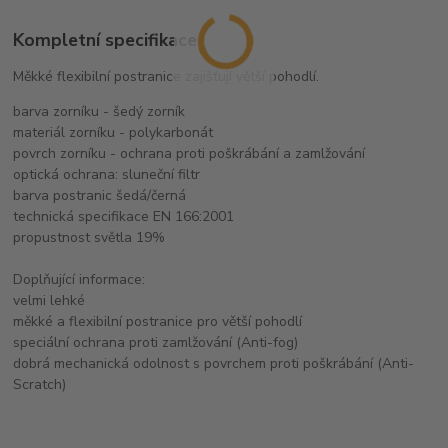
Kompletní specifikace
Měkké flexibilní postranice zajišťují větší pohodlí.
barva zorníku - šedý zorník
materiál zorníku - polykarbonát
povrch zorníku - ochrana proti poškrábání a zamlžování
optická ochrana: sluneční filtr
barva postranic šedá/černá
technická specifikace EN 166:2001
propustnost světla 19%
Doplňující informace:
velmi lehké
měkké a flexibilní postranice pro větší pohodlí
speciální ochrana proti zamlžování (Anti-fog)
dobrá mechanická odolnost s povrchem proti poškrábání (Anti-
Scratch)