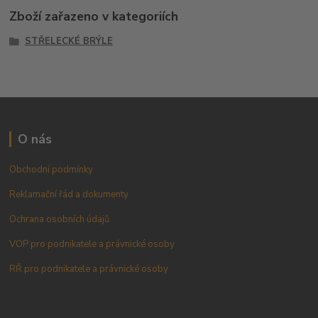
Zboží zařazeno v kategoriích
STŘELECKÉ BRÝLE
O nás
Obchodní podmínky
Reklamační řád a dokumenty
Ochrana osobních údajů
VOP pro podnikatele a právnické osoby
RŘ pro podnikatele a právnické osoby