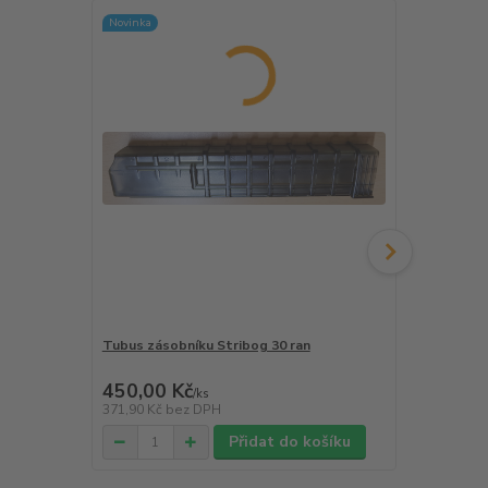
Novinka
Tubus zásobníku Stribog 30 ran
Zásobník GP
450,00 Kč
600,00 K
/
ks
371,90 Kč
bez DPH
495,87 Kč
be
Přidat do košíku