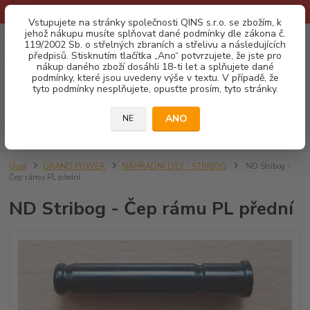
* Provozní doba o prázdninách - Dovolená 2026 info zde: .:klik:.*
Vstupujete na stránky společnosti QINS s.r.o. se zbožím, k
jehož nákupu musíte splňovat dané podmínky dle zákona č.
0
ks
CZK
119/2002 Sb. o střelných zbraních a střelivu a následujících
za
0,00 Kč
předpisů. Stisknutím tlačítka „Ano“ potvrzujete, že jste pro
nákup daného zboží dosáhli 18-ti let a splňujete dané
podmínky, které jsou uvedeny výše v textu. V případě, že
Menu
tyto podmínky nesplňujete, opusťte prosím, tyto stránky.
ANO
NE
Hledat
Úvod
GRAND POWER
NÁHRADNÍ DÍLY - STRIBOG
ND Stribog -
Čep rámu PL přední
ND Stribog - Čep rámu PL přední