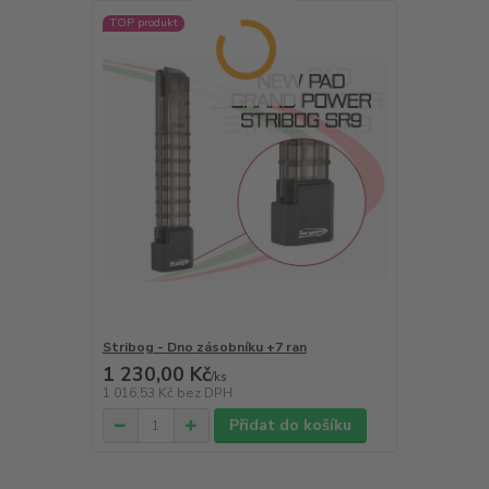
TOP produkt
Stribog - Dno zásobníku +7 ran
1 230,00 Kč
/
ks
1 016,53 Kč
bez DPH
Přidat do košíku