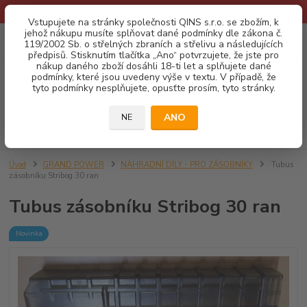
* Provozní doba o prázdninách - Dovolená 2026 info zde: .:klik:.*
Vstupujete na stránky společnosti QINS s.r.o. se zbožím, k
jehož nákupu musíte splňovat dané podmínky dle zákona č.
0
ks
CZK
119/2002 Sb. o střelných zbraních a střelivu a následujících
za
0,00 Kč
předpisů. Stisknutím tlačítka „Ano“ potvrzujete, že jste pro
nákup daného zboží dosáhli 18-ti let a splňujete dané
podmínky, které jsou uvedeny výše v textu. V případě, že
Menu
tyto podmínky nesplňujete, opusťte prosím, tyto stránky.
ANO
NE
Hledat
Úvod
GRAND POWER
NÁHRADNÍ DÍLY - PRO ZÁSOBNÍKY
Tubus
zásobníku Stribog 30 ran
Tubus zásobníku Stribog 30 ran
Novinka