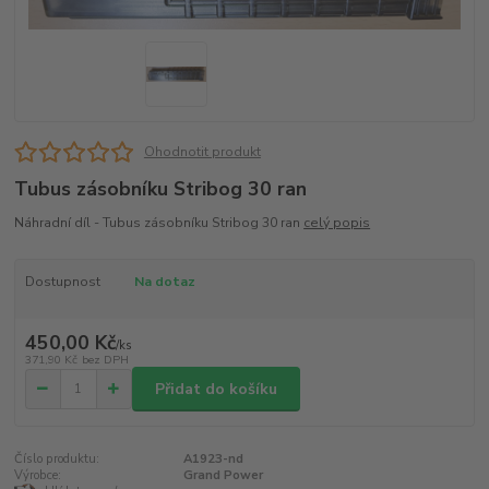
Ohodnotit produkt
Tubus zásobníku Stribog 30 ran
Náhradní díl - Tubus zásobníku Stribog 30 ran
celý popis
Dostupnost
Na dotaz
450,00 Kč
/
ks
371,90 Kč
bez DPH
Přidat do košíku
Číslo produktu:
A1923-nd
Výrobce:
Grand Power