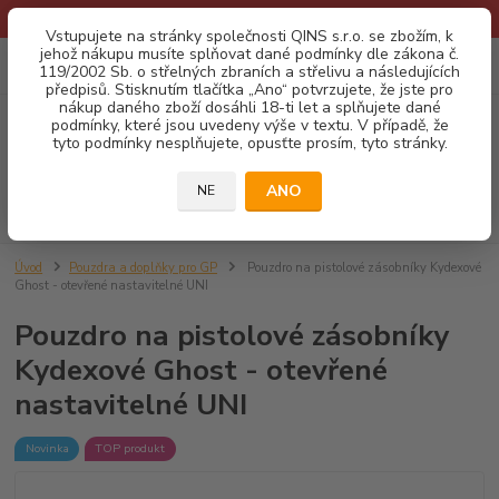
* Provozní doba o prázdninách - Dovolená 2026 info zde: .:klik:.*
Vstupujete na stránky společnosti QINS s.r.o. se zbožím, k
jehož nákupu musíte splňovat dané podmínky dle zákona č.
0
ks
CZK
119/2002 Sb. o střelných zbraních a střelivu a následujících
za
0,00 Kč
předpisů. Stisknutím tlačítka „Ano“ potvrzujete, že jste pro
nákup daného zboží dosáhli 18-ti let a splňujete dané
podmínky, které jsou uvedeny výše v textu. V případě, že
Menu
tyto podmínky nesplňujete, opusťte prosím, tyto stránky.
ANO
NE
Hledat
Úvod
Pouzdra a doplňky pro GP
Pouzdro na pistolové zásobníky Kydexové
Ghost - otevřené nastavitelné UNI
Pouzdro na pistolové zásobníky
Kydexové Ghost - otevřené
nastavitelné UNI
Novinka
TOP produkt