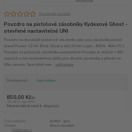
Ohodnotit produkt
Pouzdro na pistolové zásobníky Kydexové Ghost -
otevřené nastavitelné UNI
Pouzdro na dvouřadé pistolové zásobníky jako jsou zásobníky pistolí
Grand Power, CZ Uh. Brod, Glock a atd.( 9 mm Luger, .40SW, .45AUTO )
Pouzdro na pistolové zásobníky nastavitelné.Pouzdro je otočné v 360
stupních a má nastavitelnou délku pro dlouhé zásobníky a přesku na
šířku opasku. Speciálně navr...
celý popis
Dostupnost
Vyprodáno
850,00 Kč
/
ks
702,48 Kč
bez DPH
Momentálně není k dispozici
Číslo produktu:
A1959 - ipsc
Výrobce:
Ghost Amadini
Hlídat cenu /