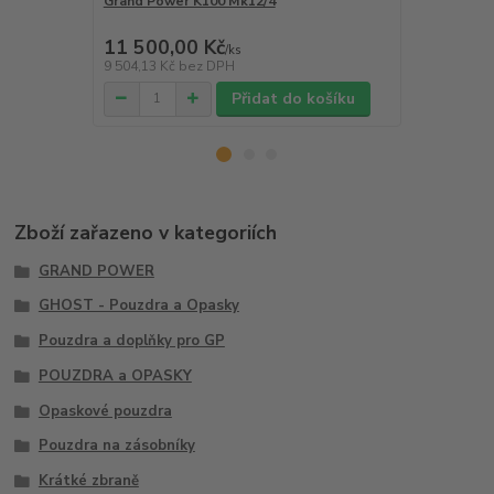
Grand Power K100 Mk12/4
Grand Powe
11 500,00 Kč
12 250,0
/
ks
9 504,13 Kč
bez DPH
10 123,97 K
Přidat do košíku
Zboží zařazeno v kategoriích
GRAND POWER
GHOST - Pouzdra a Opasky
Pouzdra a doplňky pro GP
POUZDRA a OPASKY
Opaskové pouzdra
Pouzdra na zásobníky
Krátké zbraně