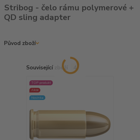
Stribog - čelo rámu polymerové +
QD sling adapter
Původ zboží
Související zboží
4
TOP produkt
TOP produkt
Akce
Novinka