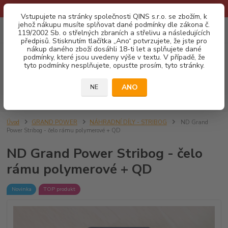
* Provozní doba o prázdninách - Dovolená 2026 info zde: .:klik:.*
Vstupujete na stránky společnosti QINS s.r.o. se zbožím, k
jehož nákupu musíte splňovat dané podmínky dle zákona č.
0
ks
CZK
119/2002 Sb. o střelných zbraních a střelivu a následujících
za
0,00 Kč
předpisů. Stisknutím tlačítka „Ano“ potvrzujete, že jste pro
nákup daného zboží dosáhli 18-ti let a splňujete dané
podmínky, které jsou uvedeny výše v textu. V případě, že
Menu
tyto podmínky nesplňujete, opusťte prosím, tyto stránky.
ANO
NE
Hledat
Úvod
GRAND POWER
NÁHRADNÍ DÍLY - STRIBOG
ND Grand
Power Stribog - čelo rámu polymerové + QD
ND Grand Power Stribog - čelo
rámu polymerové + QD
Novinka
TOP produkt