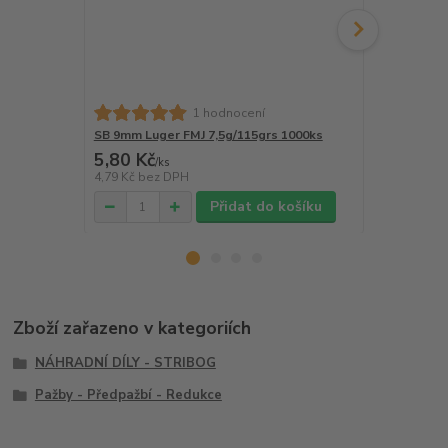
1 hodnocení
SB 9mm Luger FMJ 7,5g/115grs 1000ks
SB 9mm Luge
5,80 Kč
6,00 Kč
/
ks
/
k
4,79 Kč
bez DPH
4,96 Kč
bez 
Přidat do košíku
Zboží zařazeno v kategoriích
NÁHRADNÍ DÍLY - STRIBOG
Pažby - Předpažbí - Redukce