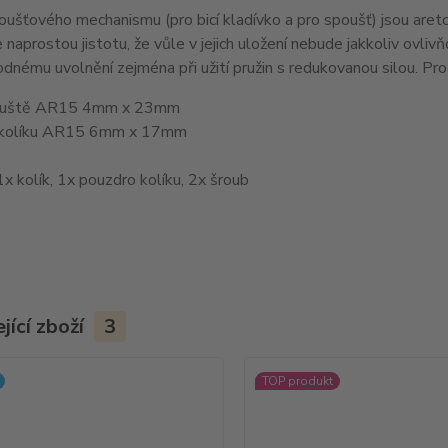
oušťového mechanismu (pro bicí kladívko a pro spoušť) jsou aretov
e naprostou jistotu, že vůle v jejich uložení nebude jakkoliv ovl
hodnému uvolnění zejména při užití pružin s redukovanou silou. P
pouště AR15 4mm x 23mm
 kolíku AR15 6mm x 17mm
1x kolík, 1x pouzdro kolíku, 2x šroub
jící zboží
3
TOP produkt