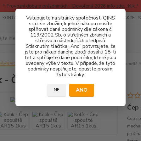
* Provozní doba o prázdninách - Dovolená 2026 info zde: .:klik:.*
Vstupujete na stránky společnosti QINS
KONTAKTY
RECENZE - INFO
SPORTOVNÍ AKCE
AKCE - 
s.r.o. se zbožím, k jehož nákupu musíte
splňovat dané podmínky dle zákona č.
119/2002 Sb. o střelných zbraních a
Hledat
střelivu a následujících předpisů.
Stisknutím tlačítka „Ano“ potvrzujete, že
jste pro nákup daného zboží dosáhli 18-ti
let a splňujete dané podmínky, které jsou
uvedeny výše v textu. V případě, že tyto
NÁHRADNÍ DÍLY
Náhradní díly pro pušky AR15
Kolík - Čep spouště 
podmínky nesplňujete, opusťte prosím,
tyto stránky.
k - Čep spouště AR15 1kus
ANO
NE
Čep 
Čep sp
mechan
pružina