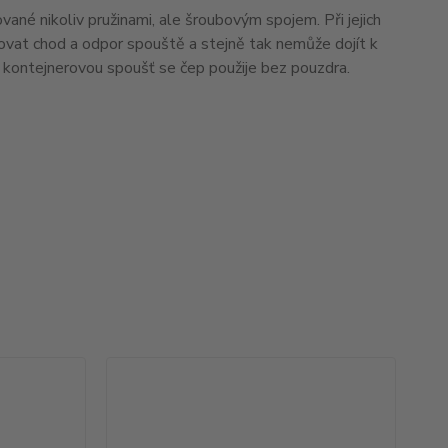
ané nikoliv pružinami, ale šroubovým spojem. Při jejich
ivňovat chod a odpor spouště a stejně tak nemůže dojít k
ro kontejnerovou spoušť se čep použije bez pouzdra.