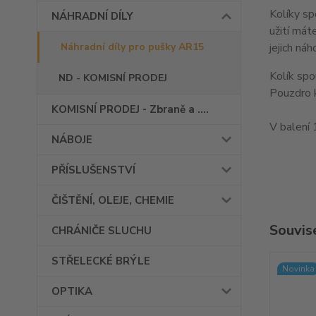
Kolíky sp
NÁHRADNÍ DÍLY
užití mát
Náhradní díly pro pušky AR15
jejich ná
Kolík s
ND - KOMISNÍ PRODEJ
Pouzdro
KOMISNÍ PRODEJ - Zbraně a ....
V balení 
NÁBOJE
PŘÍSLUŠENSTVÍ
ČIŠTĚNÍ, OLEJE, CHEMIE
Souvise
CHRÁNIČE SLUCHU
STŘELECKÉ BRÝLE
Novinka
OPTIKA