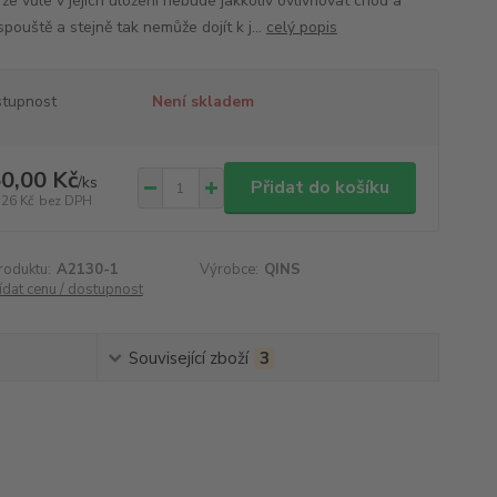
, že vůle v jejich uložení nebude jakkoliv ovlivňovat chod a
pouště a stejně tak nemůže dojít k j...
celý popis
tupnost
Není skladem
0,00 Kč
/
ks
Přidat do košíku
,26 Kč
bez DPH
roduktu:
A2130-1
Výrobce:
QINS
ídat cenu / dostupnost
Související zboží
3