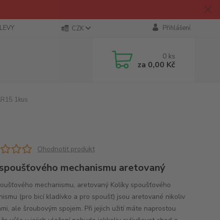
SLEVY
Přihlášení
CZK
0
ks
za
0,00 Kč
AR15 1kus
Ohodnotit produkt
spoušťového mechanismu aretovaný
oušťového mechanismu, aretovaný Kolíky spoušťového
ismu (pro bicí kladívko a pro spoušť) jsou aretované nikoliv
mi, ale šroubovým spojem. Při jejich užití máte naprostou