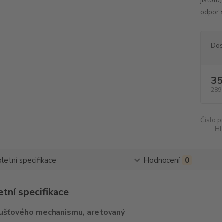
jistotu
odpor s
Dos
35
289
Číslo p
Hl
etní specifikace
Hodnocení
0
tní specifikace
ušťového mechanismu, aretovaný