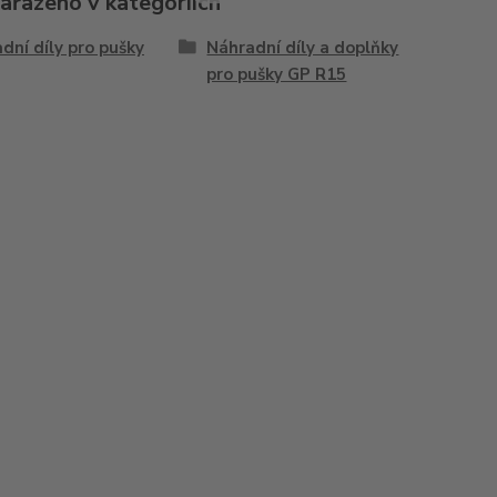
zařazeno v kategoriích
dní díly pro pušky
Náhradní díly a doplňky
pro pušky GP R15