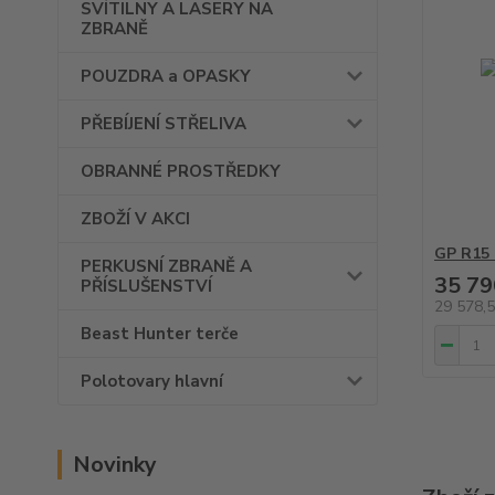
SVÍTILNY A LASERY NA
ZBRANĚ
POUZDRA a OPASKY
PŘEBÍJENÍ STŘELIVA
OBRANNÉ PROSTŘEDKY
ZBOŽÍ V AKCI
GP R15 
PERKUSNÍ ZBRANĚ A
35 79
PŘÍSLUŠENSTVÍ
29 578,
Beast Hunter terče
Polotovary hlavní
Novinky