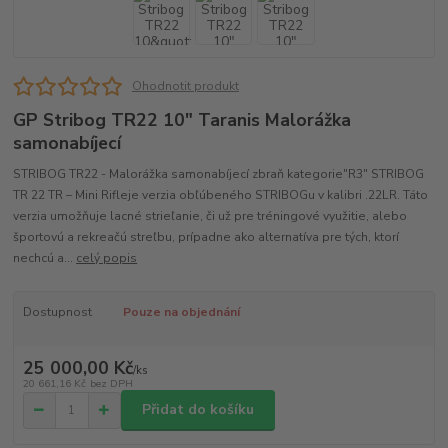
Ohodnotit produkt
GP Stribog TR22 10" Taranis Malorážka
samonabíjecí
STRIBOG TR22 - Malorážka samonabíjecí zbraň kategorie"R3" STRIBOG
TR 22 TR – Mini Rifleje verzia obľúbeného STRIBOGu v kalibri .22LR. Táto
verzia umožňuje lacné strieľanie, či už pre tréningové využitie, alebo
športovú a rekreačú streľbu, prípadne ako alternatíva pre tých, ktorí
nechcú a...
celý popis
Dostupnost
Pouze na objednání
25 000,00 Kč
/
ks
20 661,16 Kč
bez DPH
Přidat do košíku