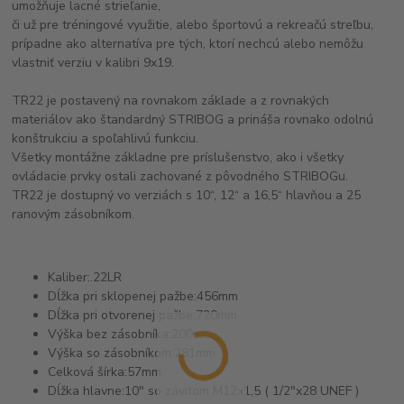
umožňuje lacné strieľanie,
či už pre tréningové využitie, alebo športovú a rekreačú streľbu,
prípadne ako alternatíva pre tých, ktorí nechcú alebo nemôžu
vlastniť verziu v kalibri 9x19.
TR22 je postavený na rovnakom základe a z rovnakých
materiálov ako štandardný STRIBOG a prináša rovnako odolnú
konštrukciu a spoľahlivú funkciu.
Všetky montážne základne pre príslušenstvo, ako i všetky
ovládacie prvky ostali zachované z pôvodného STRIBOGu.
TR22 je dostupný vo verziách s 10“, 12“ a 16,5“ hlavňou a 25
ranovým zásobníkom.
Kaliber:
.22LR
Dĺžka pri sklopenej pažbe:
456mm
Dĺžka pri otvorenej pažbe:
720mm
Výška bez zásobníka:
200mm
Výška so zásobníkom:
281mm
Celková šírka:
57mm
Dĺžka hlavne:
10" so závitom M12x1,5 ( 1/2"x28 UNEF )