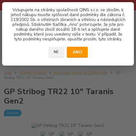
* Provozní doba o prázdninách - Dovolená 2026 info zde: .:klik:.*
Vstupujete na stránky společnosti QINS s.r.o. se zbožím, k
jehož nákupu musíte splňovat dané podmínky dle zákona č.
0
ks
CZK
119/2002 Sb. o střelných zbraních a střelivu a následujících
za
0,00 Kč
předpisů. Stisknutím tlačítka „Ano“ potvrzujete, že jste pro
nákup daného zboží dosáhli 18-ti let a splňujete dané
podmínky, které jsou uvedeny výše v textu. V případě, že
Menu
tyto podmínky nesplňujete, opusťte prosím, tyto stránky.
ANO
NE
Hledat
Úvod
GRAND POWER
Malorážka Stribog TR22 Mini Rifle
GP
Stribog TR22 10" Taranis Gen2
GP Stribog TR22 10" Taranis
Gen2
Novinka