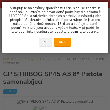
* Provozní doba o prázdninách - Dovolená 2026 info zde: .:klik:.*
Vstupujete na stránky společnosti QINS s.r.o. se zbožím, k
jehož nákupu musíte splňovat dané podmínky dle zákona č.
0
ks
CZK
119/2002 Sb. o střelných zbraních a střelivu a následujících
za
0,00 Kč
předpisů. Stisknutím tlačítka „Ano“ potvrzujete, že jste pro
nákup daného zboží dosáhli 18-ti let a splňujete dané
podmínky, které jsou uvedeny výše v textu. V případě, že
Menu
tyto podmínky nesplňujete, opusťte prosím, tyto stránky.
ANO
NE
Hledat
Úvod
GRAND POWER
STRIBOG
GP STRIBOG SP45 A3 8" Pistole
samonabíjecí
GP STRIBOG SP45 A3 8" Pistole
samonabíjecí
Novinka