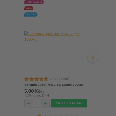
TOP produkt
TOP produkt
Akce
Novinka
1 hodnocení
SB 9mm Luger FMJ 7,5g/115grs 1000ks
SB 9mm Luge
5,80 Kč
6,00 Kč
/
ks
/
k
4,79 Kč
bez DPH
4,96 Kč
bez 
Přidat do košíku