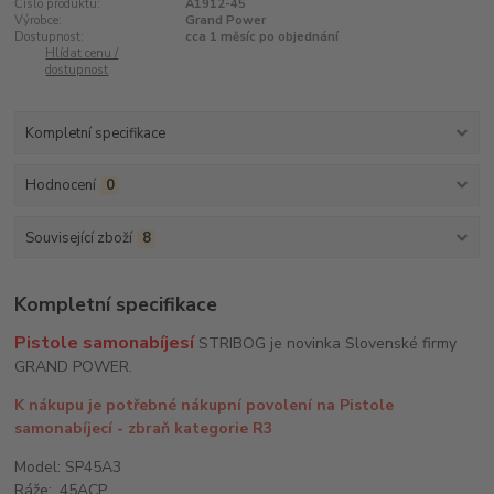
Číslo produktu:
A1912-45
Výrobce:
Grand Power
Dostupnost:
cca 1 měsíc po objednání
Hlídat cenu /
dostupnost
Kompletní specifikace
Hodnocení
0
Související zboží
8
Kompletní specifikace
Pistole samonabíjesí
STRIBOG je novinka Slovenské firmy
GRAND POWER.
K nákupu je potřebné nákupní povolení na Pistole
samonabíjecí - zbraň kategorie R3
Model: SP45A3
Ráže: .45ACP