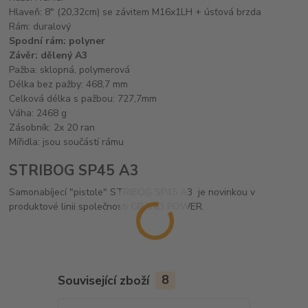
Hlaveň: 8" (20,32cm) se závitem M16x1LH + úsťová brzda
Rám: duralový
Spodní rám
: polyner
Závěr: dělený A3
Pažba: sklopná, polymerová
Délka bez pažby: 468,7 mm
Celková délka s pažbou: 727,7mm
Váha: 2468 g
Zásobník: 2x 20 ran
Mířidla: jsou součástí rámu
STRIBOG SP45 A3
Samonabíjecí "pistole" STRIBOG SP45 A3 je novinkou v
produktové linii společnosti GRAND POWER.
Související zboží
8