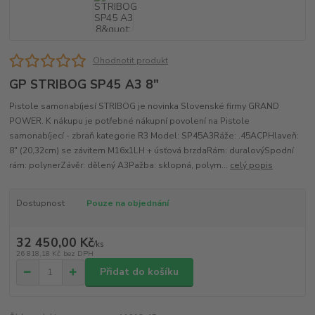
Ohodnotit produkt
GP STRIBOG SP45 A3 8"
Pistole samonabíjesí STRIBOG je novinka Slovenské firmy GRAND
POWER. K nákupu je potřebné nákupní povolení na Pistole
samonabíjecí - zbraň kategorie R3 Model: SP45A3Ráže: .45ACPHlaveň:
8" (20,32cm) se závitem M16x1LH + úsťová brzdaRám: duralovýSpodní
rám: polynerZávěr: dělený A3Pažba: sklopná, polym...
celý popis
Dostupnost
Pouze na objednání
32 450,00 Kč
/
ks
26 818,18 Kč
bez DPH
Přidat do košíku