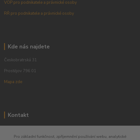
VOP pro podnikatele a právnické osoby
RŘ pro podnikatele a právnické osoby
Kde nás najdete
Českobratrská 31
Prostějov 796 01
Mapa zde
Kontakt
+420 773 780 630
Pro základní funkčnost, zpříjemnění používání webu, analytické