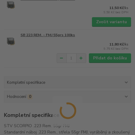
11,50 Kč
/
ks
9,50 Kč
bez DPH
Zvolit variantu
SB 223 REM. - FMJ 55grs 100ks
11,80 Kč
/
ks
9,75 Kč
bez DPH
Přidat do košíku
Kompletní specifikace
Hodnocení
0
Kompletní specifikace
STV SCORPIO .223 Rem. 55gr FMJ
Standardní náboj .223 Rem., střela 55gr FMJ, vyráběný a zkoušený