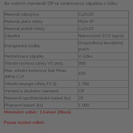
dle civilních standardů CIP se zalakovanou zápalkou v lůžku.
Materiál nábojnice
CuZn30
Materiál jádra střely
PbSn 97
Materiál pláště střely
CuZn10
Zápalka
Nekorozívní, ECO (opce)
Dvojsložkový bezdýmný
Energetická složka
prach
Hermetizace zápalky
V lůžku
Střední rychlost střely V0 (m/s)
990
Max. střední komorový tlak Pmax
430
(MPa) C.I.P.
Střední energie střely E5 (J)
1 764
Výrobní a zkušební standard
CIP
Nejmenší spotřebitelské balení (ks)
20
Přepravní balení (ks)
1 000
Minimální odběr: 1 balení 20kusů
Pouze osobní odběr.