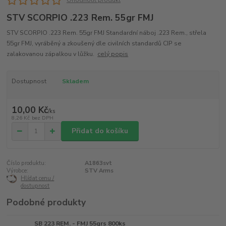
Ohodnotit produkt
STV SCORPIO .223 Rem. 55gr FMJ
STV SCORPIO .223 Rem. 55gr FMJ Standardní náboj .223 Rem., střela
55gr FMJ, vyráběný a zkoušený dle civilních standardů CIP se
zalakovanou zápalkou v lůžku.
celý popis
Dostupnost
Skladem
10,00 Kč
/
ks
8,26 Kč
bez DPH
Přidat do košíku
Číslo produktu:
A1863svt
Výrobce:
STV Arms
Hlídat cenu /
dostupnost
Podobné produkty
SB 223 REM. - FMJ 55grs 800ks