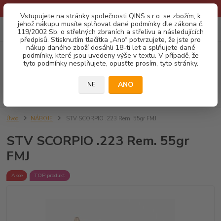
* Provozní doba o prázdninách - Dovolená 2026 info zde: .:klik:.*
Vstupujete na stránky společnosti QINS s.r.o. se zbožím, k
jehož nákupu musíte splňovat dané podmínky dle zákona č.
0
ks
CZK
119/2002 Sb. o střelných zbraních a střelivu a následujících
za
0,00 Kč
předpisů. Stisknutím tlačítka „Ano“ potvrzujete, že jste pro
nákup daného zboží dosáhli 18-ti let a splňujete dané
podmínky, které jsou uvedeny výše v textu. V případě, že
Menu
tyto podmínky nesplňujete, opusťte prosím, tyto stránky.
ANO
NE
Hledat
Úvod
NÁBOJE
STV SCORPIO .223 Rem. 55gr FMJ
STV SCORPIO .223 Rem. 55gr
FMJ
Akce
TOP produkt