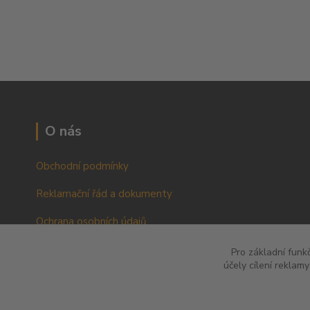
O nás
Obchodní podmínky
Reklamační řád a dokumenty
Ochrana osobních údajů
VOP pro podnikatele a právnické osoby
Pro základní funk
účely cílení reklam
RŘ pro podnikatele a právnické osoby