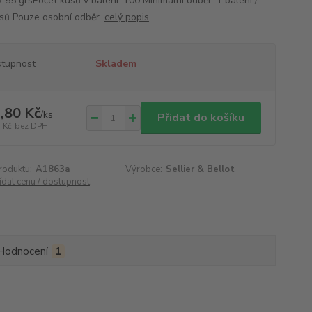
/ 55 grsPočet kusů v balení: 100 Minimální odběr: 1 balení /
sů Pouze osobní odběr.
celý popis
tupnost
Skladem
,80 Kč
/
ks
Přidat do košíku
 Kč
bez DPH
roduktu:
A1863a
Výrobce:
Sellier & Bellot
ídat cenu / dostupnost
Hodnocení
1