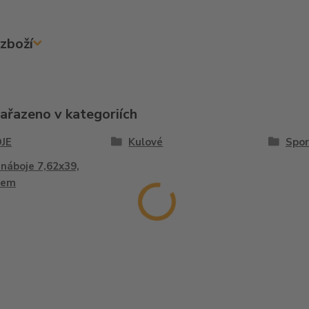
zboží
zařazeno v kategoriích
JE
Kulové
Spor
 náboje 7,62x39,
Rem