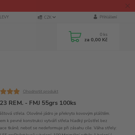
SLEVY
Přihlášení
CZK
0
ks
za
0,00 Kč
Ohodnotit produkt
23 REM. - FMJ 55grs 100ks
ášťová střela. Olověné jádro je překryto kovovým pláštěm.
em k pevné konstrukci vytváří střela hladký průstřel bez
ace tkáně, neboť se nedeformuje při zásahu cíle. Váha střely: