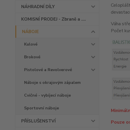
Celoplášť
NÁHRADNÍ DÍLY
devastace
KOMISNÍ PRODEJ - Zbraně a ....
Váha stře
Počet kus
NÁBOJE
Kulové
Brokové
Pistolové a Revolverové
Náboje s okrajovým zápalem
Cvičné - vybíjecí náboje
Sportovní náboje
Minimáln
PŘÍSLUŠENSTVÍ
Pouze o