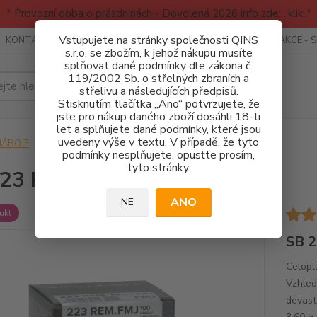
* Provozní doba o prázdninách - Dovolená 2026 info zde: .:klik:.*
Vstupujete na stránky společnosti QINS
KONTAKTY
RECENZE - INFO
SPORTOVNÍ AKCE
AKCE - 
s.r.o. se zbožím, k jehož nákupu musíte
splňovat dané podmínky dle zákona č.
119/2002 Sb. o střelných zbraních a
Hledat
střelivu a následujících předpisů.
Stisknutím tlačítka „Ano“ potvrzujete, že
jste pro nákup daného zboží dosáhli 18-ti
let a splňujete dané podmínky, které jsou
uvedeny výše v textu. V případě, že tyto
NÁBOJE
SB 223 REM. - FMJ 55grs 100ks
podmínky nesplňujete, opusťte prosím,
tyto stránky.
23 REM. - FMJ 55grs 100ks
ANO
NE
ukt
SB 2
Celopl
Vzhled
devast