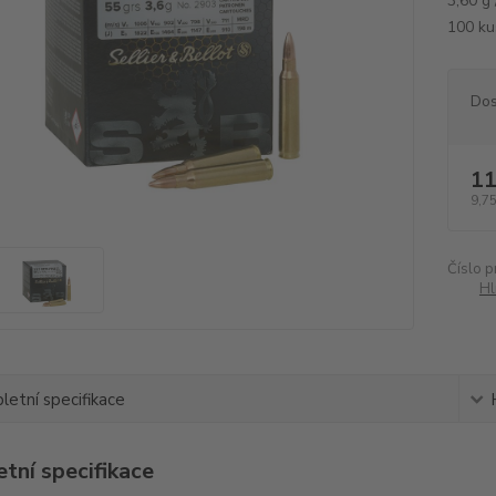
3,60 g 
100 ku
Dos
11
9,75
Číslo p
Hl
etní specifikace
tní specifikace