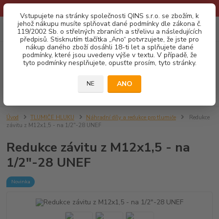
* Provozní doba o prázdninách - Dovolená 2026 info zde: .:klik:.*
Vstupujete na stránky společnosti QINS s.r.o. se zbožím, k
jehož nákupu musíte splňovat dané podmínky dle zákona č.
0
ks
CZK
119/2002 Sb. o střelných zbraních a střelivu a následujících
za
0,00 Kč
předpisů. Stisknutím tlačítka „Ano“ potvrzujete, že jste pro
nákup daného zboží dosáhli 18-ti let a splňujete dané
podmínky, které jsou uvedeny výše v textu. V případě, že
Menu
tyto podmínky nesplňujete, opusťte prosím, tyto stránky.
ANO
NE
Hledat
Úvod
TLUMIČE HLUKU
Náhradní díly a redukce pro tlumiče
Redukce
závitu z M12x1,5 - na 1/2"-28 UNEF
Redukce závitu z M12x1,5 - na
1/2"-28 UNEF
Novinka