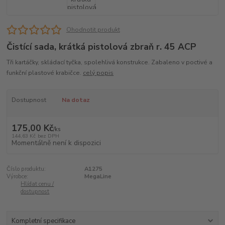
Ohodnotit produkt
Čistící sada, krátká pistolová zbraň r. 45 ACP
Tři kartáčky, skládací tyčka, spolehlivá konstrukce. Zabaleno v poctivé a
funkční plastové krabičce.
celý popis
Dostupnost
Na dotaz
175,00 Kč
/
ks
144,63 Kč
bez DPH
Momentálně není k dispozici
Číslo produktu:
A1275
Výrobce:
MegaLine
Hlídat cenu /
dostupnost
Kompletní specifikace