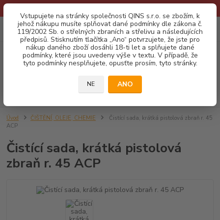
* Provozní doba o prázdninách - Dovolená 2026 info zde: .:klik:.*
Vstupujete na stránky společnosti QINS s.r.o. se zbožím, k
jehož nákupu musíte splňovat dané podmínky dle zákona č.
0
ks
CZK
119/2002 Sb. o střelných zbraních a střelivu a následujících
za
0,00 Kč
předpisů. Stisknutím tlačítka „Ano“ potvrzujete, že jste pro
nákup daného zboží dosáhli 18-ti let a splňujete dané
podmínky, které jsou uvedeny výše v textu. V případě, že
Menu
tyto podmínky nesplňujete, opusťte prosím, tyto stránky.
ANO
NE
Hledat
Úvod
ČIŠTĚNÍ, OLEJE, CHEMIE
Čistící sada, krátká pistolová zbraň r. 45
ACP
Čistící sada, krátká pistolová
zbraň r. 45 ACP