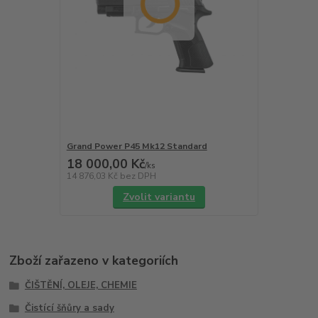
Grand Power P45 Mk12 Standard
18 000,00 Kč
/
ks
14 876,03 Kč
bez DPH
Zvolit variantu
Zboží zařazeno v kategoriích
ČIŠTĚNÍ, OLEJE, CHEMIE
Čistící šňůry a sady