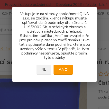
* Provozní doba o prázdninách - Dovolená 2026 info zde: .:klik:.*
Vstupujete na stránky společnosti QINS
KONTAKTY
RECENZE - INFO
SPORTOVNÍ AKCE
AKCE - 
s.r.o. se zbožím, k jehož nákupu musíte
splňovat dané podmínky dle zákona č.
119/2002 Sb. o střelných zbraních a
Hledat
střelivu a následujících předpisů.
Stisknutím tlačítka „Ano“ potvrzujete, že
jste pro nákup daného zboží dosáhli 18-ti
let a splňujete dané podmínky, které jsou
uvedeny výše v textu. V případě, že tyto
IŠTĚNÍ, OLEJE, CHEMIE
Čistící sada, krátká pistolová zbraň r. 40 S&W
podmínky nesplňujete, opusťte prosím,
tyto stránky.
ící sada, krátká pistolová zbraň 
ANO
NE
Čist
Tři kar
poctiv