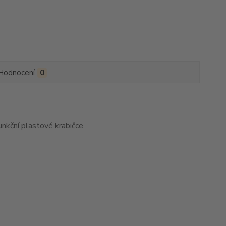
Hodnocení
0
unkční plastové krabičce.