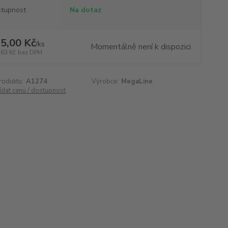
tupnost
Na dotaz
5,00 Kč
/
ks
Momentálně není k dispozici
,63 Kč
bez DPH
roduktu:
A1274
Výrobce:
MegaLine
ídat cenu / dostupnost