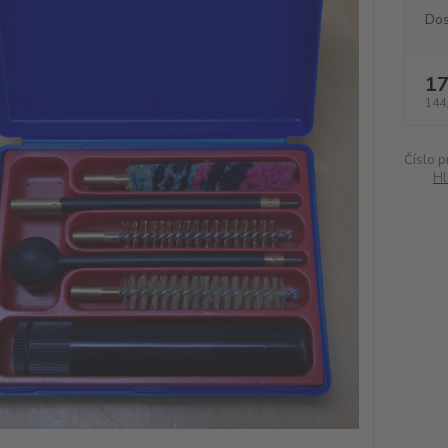
Dos
17
144
Číslo p
Hl