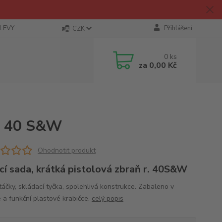
SLEVY
Přihlášení
CZK
0
ks
za
0,00 Kč
r. 40 S&W
Ohodnotit produkt
ící sada, krátká pistolová zbraň r. 40S&W
táčky, skládací tyčka, spolehlivá konstrukce. Zabaleno v
é a funkční plastové krabičce.
celý popis