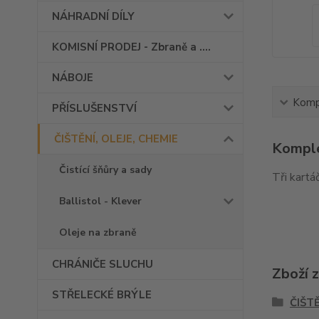
NÁHRADNÍ DÍLY
KOMISNÍ PRODEJ - Zbraně a ....
NÁBOJE
Kompl
PŘÍSLUŠENSTVÍ
ČIŠTĚNÍ, OLEJE, CHEMIE
Komple
Čistící šňůry a sady
Tři kartá
Ballistol - Klever
Oleje na zbraně
CHRÁNIČE SLUCHU
Zboží 
STŘELECKÉ BRÝLE
ČIŠTĚ