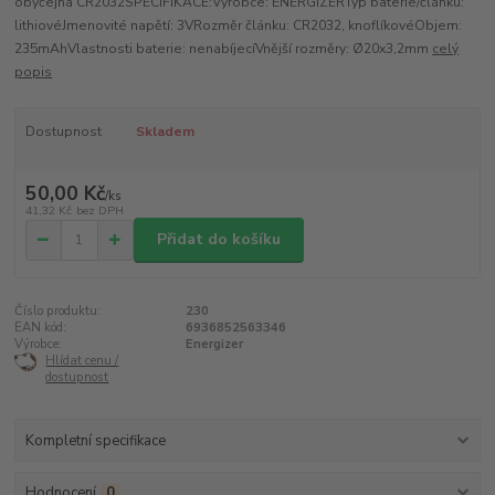
obyčejná CR2032SPECIFIKACE:Výrobce: ENERGIZERTyp baterie/článku:
lithiovéJmenovité napětí: 3VRozměr článku: CR2032, knoflíkovéObjem:
235mAhVlastnosti baterie: nenabíjecíVnější rozměry: Ø20x3,2mm
celý
popis
Dostupnost
Skladem
50,00 Kč
/
ks
41,32 Kč
bez DPH
Přidat do košíku
Číslo produktu:
230
EAN kód:
6936852563346
Výrobce:
Energizer
Hlídat cenu /
dostupnost
Kompletní specifikace
Hodnocení
0