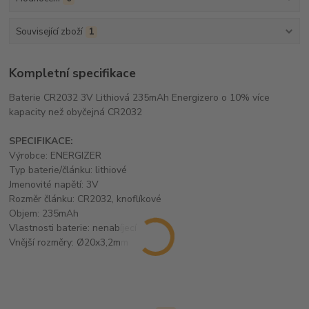
Související zboží
1
Kompletní specifikace
Baterie CR2032 3V Lithiová 235mAh Energizero o 10% více
kapacity než obyčejná CR2032
SPECIFIKACE:
Výrobce: ENERGIZER
Typ baterie/článku: lithiové
Jmenovité napětí: 3V
Rozměr článku: CR2032, knoflíkové
Objem: 235mAh
Vlastnosti baterie: nenabíjecí
Vnější rozměry: Ø20x3,2mm