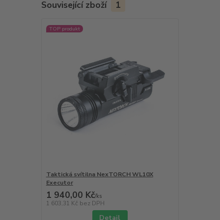
Související zboží
1
TOP produkt
Taktická svítilna NexTORCH WL10X
Executor
1 940,00 Kč
/
ks
1 603,31 Kč
bez DPH
Detail