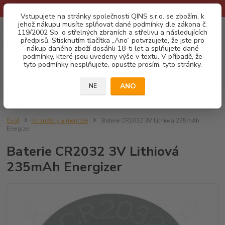
* Provozní doba o prázdninách - Dovolená 2026 info zde: .:klik:.*
Vstupujete na stránky společnosti QINS s.r.o. se zbožím, k
jehož nákupu musíte splňovat dané podmínky dle zákona č.
0
ks
CZK
119/2002 Sb. o střelných zbraních a střelivu a následujících
za
0,00 Kč
předpisů. Stisknutím tlačítka „Ano“ potvrzujete, že jste pro
nákup daného zboží dosáhli 18-ti let a splňujete dané
podmínky, které jsou uvedeny výše v textu. V případě, že
Menu
tyto podmínky nesplňujete, opusťte prosím, tyto stránky.
ANO
NE
Hledat
Úvod
Kolimátory a montáže
Baterie CR2032 3V Lithiová 235mAh
Energizer
Baterie CR2032 3V Lithiová
235mAh Energizer