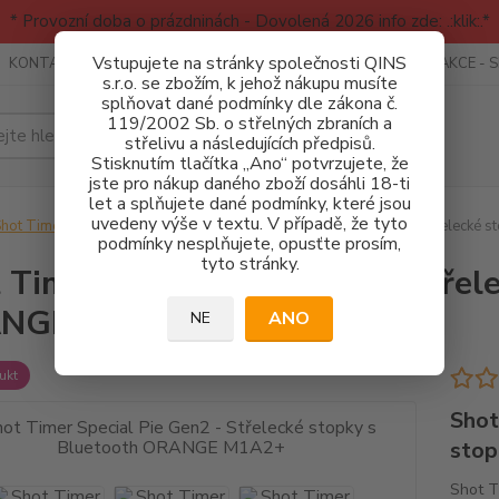
* Provozní doba o prázdninách - Dovolená 2026 info zde: .:klik:.*
Vstupujete na stránky společnosti QINS
KONTAKTY
RECENZE - INFO
SPORTOVNÍ AKCE
AKCE - 
s.r.o. se zbožím, k jehož nákupu musíte
splňovat dané podmínky dle zákona č.
119/2002 Sb. o střelných zbraních a
Hledat
střelivu a následujících předpisů.
Stisknutím tlačítka „Ano“ potvrzujete, že
jste pro nákup daného zboží dosáhli 18-ti
let a splňujete dané podmínky, které jsou
uvedeny výše v textu. V případě, že tyto
hot Timer - Střelecké stopky
Shot Timer Special Pie Gen2 - Střelecké
podmínky nesplňujete, opusťte prosím,
tyto stránky.
 Timer Special Pie Gen2 - Střel
NGE M1A2+
ANO
NE
ukt
Shot
sto
Shot T