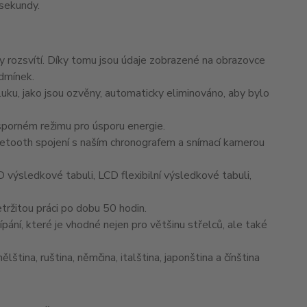
 sekundy.
rozsvítí. Díky tomu jsou údaje zobrazené na obrazovce
odmínek.
ku, jako jsou ozvěny, automaticky eliminováno, aby bylo
porném režimu pro úsporu energie.
etooth spojení s naším chronografem a snímací kamerou
ýsledkové tabuli, LCD flexibilní výsledkové tabuli,
žitou práci po dobu 50 hodin.
ání, které je vhodné nejen pro většinu střelců, ale také
ina, ruština, němčina, italština, japonština a čínština