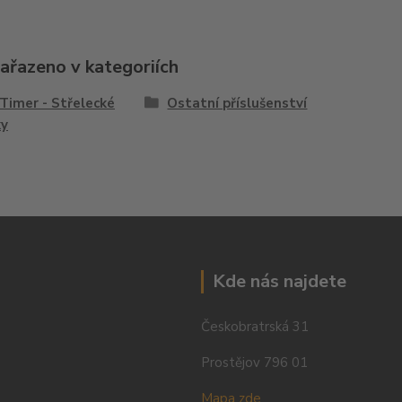
zařazeno v kategoriích
Timer - Střelecké
Ostatní příslušenství
ky
Kde nás najdete
Českobratrská 31
Prostějov 796 01
Mapa zde