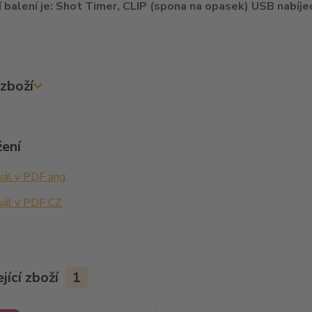
 balení je: Shot Timer, CLIP (spona na opasek) USB nabíjec
zboží
žení
ál v PDF ang.
ál v PDF CZ
jící zboží
1