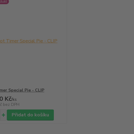
dukt
mer Special Pie - CLIP
0 Kč
/
ks
Kč
bez DPH
Přidat do košíku