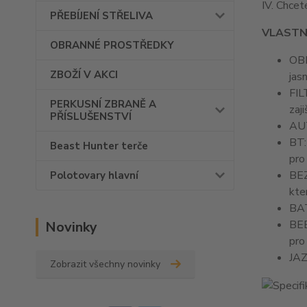
IV. Chcet
PŘEBÍJENÍ STŘELIVA
VLASTN
OBRANNÉ PROSTŘEDKY
OBR
ZBOŽÍ V AKCI
jas
FIL
PERKUSNÍ ZBRANĚ A
zaj
PŘÍSLUŠENSTVÍ
AUT
BT:
Beast Hunter terče
pro
BEZ
Polotovary hlavní
kte
BAT
BEE
Novinky
pro
JAZ
Zobrazit všechny novinky