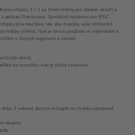
th
jsou stopky 3 v 1 se třemi režimy pro zbraně, airsoft a
 s aplikací Practiscore. Speciálně vyrobeno pro IPSC,
topky jsou navrženy tak, aby zlepšily vaše střelecké
ebo hobby střelec. Nyní je široce používán ve vojenském a
utěžích v různých regionech a zemích.
deštivých dnech.
čítko se rozsvítilo, kde je třeba stisknout.
po dobu 3 sekund, abyste vstoupili na stránku nastavení
re skupiny.
undy.