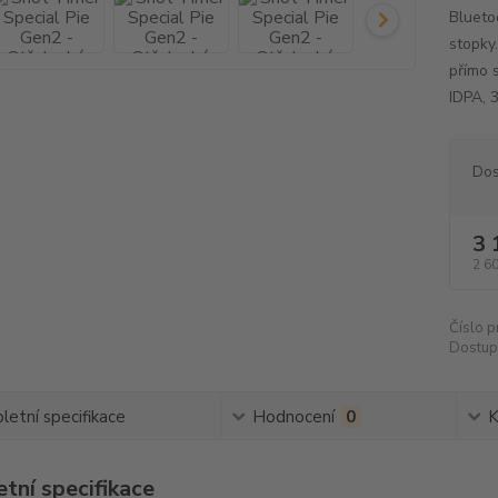
Bluetoo
stopky.
přímo 
IDPA, 
Dos
3 
2 6
Číslo p
Dostup
etní specifikace
Hodnocení
0
K
tní specifikace