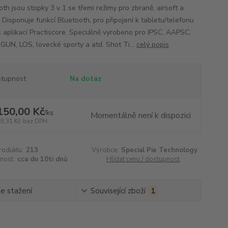
th jsou stopky 3 v 1 se třemi režimy pro zbraně, airsoft a
 Disponuje funkcí Bluetooth, pro připojení k tabletu/telefonu
s aplikací Practiscore. Speciálně vyrobeno pro IPSC, AAPSC,
3GUN, LOS, lovecké sporty a atd. Shot Ti...
celý popis
tupnost
Na dotaz
150,00 Kč
/
ks
Momentálně není k dispozici
03,31 Kč
bez DPH
roduktu:
213
Výrobce:
Special Pie Technology
nost:
cca do 10ti dnů
Hlídat cenu / dostupnost
e stažení
Související zboží
1