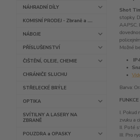
NÁHRADNÍ DÍLY
Shot Ti
stopky. D
KOMISNÍ PRODEJ - Zbraně a ....
AAPSC, ID
dovednost
NÁBOJE
policejní
Možné bez
PŘÍSLUŠENSTVÍ
IP
ČIŠTĚNÍ, OLEJE, CHEMIE
Sna
CHRÁNIČE SLUCHU
Vid
Barva: O
STŘELECKÉ BRÝLE
FUNKCE
OPTIKA
I. Pokud 
SVÍTILNY A LASERY NA
zvuku a ci
ZBRANĚ
II. Poté 
POUZDRA a OPASKY
III. Pro 