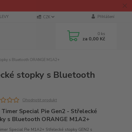
SLEVY
Přihlášení
CZK
0
ks
za
0,00 Kč
 stopky s Bluetooth ORANGE M1A2+
ecké stopky s Bluetooth
Ohodnotit produkt
 Timer Special Pie Gen2 - Střelecké
pky s Bluetooth ORANGE M1A2+
imer Special Pie M1A2+ Střelecké stopky GEN2 s