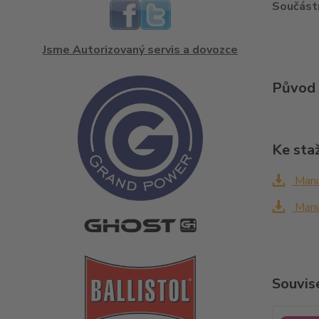
Součástí
Jsme Autorizovaný servis a dovozce
Původ 
Ke sta
Manu
Manu
Souvise