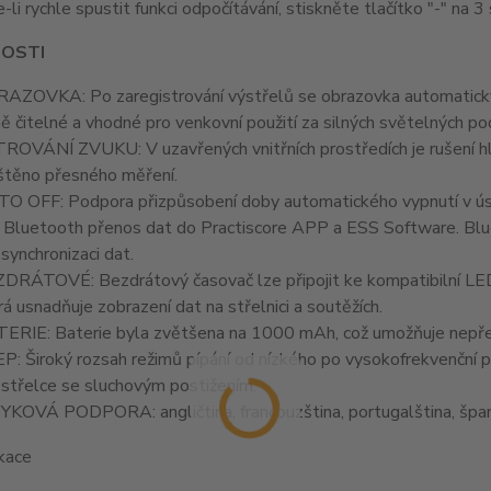
e-li rychle spustit funkci odpočítávání, stiskněte tlačítko "-" na 3
OSTI
AZOVKA: Po zaregistrování výstřelů se obrazovka automaticky 
ně čitelné a vhodné pro venkovní použití za silných světelných p
TROVÁNÍ ZVUKU: V uzavřených vnitřních prostředích je rušení hlu
ištěno přesného měření.
O OFF: Podpora přizpůsobení doby automatického vypnutí v ús
 Bluetooth přenos dat do Practiscore APP a ESS Software. Blu
 synchronizaci dat.
DRÁTOVÉ: Bezdrátový časovač lze připojit ke kompatibilní LED v
rá usnadňuje zobrazení dat na střelnici a soutěžích.
ERIE: Baterie byla zvětšena na 1000 mAh, což umožňuje nepřetr
P: Široký rozsah režimů pípání od nízkého po vysokofrekvenční píp
 střelce se sluchovým postižením.
YKOVÁ PODPORA: angličtina, francouzština, portugalština, španělšt