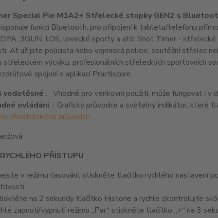
mer Special Pie M1A2+ Střelecké stopky GEN2 s Bluetoo
isponuje funkcí Bluetooth, pro připojení k tabletu/telefonu přímo
PA, 3GUN, LOS, lovecké sporty a atd. Shot Timer - střelecké s
i. Ať už jste policista nebo vojenská policie, soutěžní střelec n
m střeleckém výcviku, profesionálních střeleckých sportovních so
drátové spojení s aplikací Practiscore.
4 vodotěsné
:
Vhodné pro venkovní použití, může fungovat i v 
dné ovládání
：Grafický průvodce a světelný indikátor, které tla
eo uživatelského průvodce
ranžová
 RYCHLÉHO PŘÍSTUPU
nejste v režimu časování, stiskněte tlačítko rychlého nastavení 
tlivosti.
stiskněte na 2 sekundy tlačítko Historie a rychle zkontrolujte skó
rychlé zapnutí/vypnutí režimu „Par“ stiskněte tlačítko „+“ na 3 sek