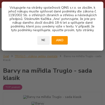
* Provozní doba o prázdninách - Dovolená 2026 info zde: .:klik:.*
Vstupujete na stránky společnosti QINS s.r.o. se zbožím, k
jehož nákupu musíte splňovat dané podmínky dle zákona č.
0
ks
CZK
119/2002 Sb. o střelných zbraních a střelivu a následujících
za
0,00 Kč
předpisů. Stisknutím tlačítka „Ano“ potvrzujete, že jste pro
nákup daného zboží dosáhli 18-ti let a splňujete dané
podmínky, které jsou uvedeny výše v textu. V případě, že
Menu
tyto podmínky nesplňujete, opusťte prosím, tyto stránky.
ANO
NE
Hledat
Úvod
TRUGLO - vlákna, optika, montáže
Barvy na mířidla Truglo - sada
klasik
Barvy na mířidla Truglo - sada
klasik
TOP produkt