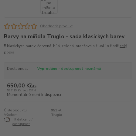
Ohodnotit produkt
Barvy na mířidla Truglo - sada klasických barev
5 klasických barev: červená, bílá, zelená, oranžová a žlutá 1x čistič
celý
popis
Dostupnost
Vyprodáno - dostupnost neznámá
650,00 Kč
/
ks
537,19 Kč
bez DPH
Momentálně není k dispozici
Číslo produktu:
953-A
Výrobce:
Truglo
Hlídat cenu /
dostupnost