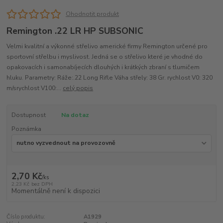
Ohodnotit produkt
Remington .22 LR HP SUBSONIC
Velmi kvalitní a výkonné střelivo americké firmy Remington určené pro
sportovní střelbu i myslivost. Jedná se o střelivo které je vhodné do
opakovacích i samonabíjecích dlouhých i krátkých zbraní s tlumičem
hluku. Parametry: Ráže:.22 Long Rifle Váha střely: 38 Gr. rychlost V0: 320
m/srychlost V100:...
celý popis
Dostupnost
Na dotaz
Poznámka
2,70 Kč
/
ks
2,23 Kč
bez DPH
Momentálně není k dispozici
Číslo produktu:
A1929