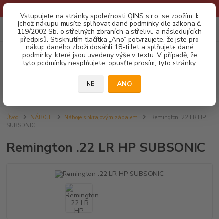
* Provozní doba o prázdninách - Dovolená 2026 info zde: .:klik:.*
Vstupujete na stránky společnosti QINS s.r.o. se zbožím, k
jehož nákupu musíte splňovat dané podmínky dle zákona č.
0
ks
CZK
119/2002 Sb. o střelných zbraních a střelivu a následujících
za
0,00 Kč
předpisů. Stisknutím tlačítka „Ano“ potvrzujete, že jste pro
nákup daného zboží dosáhli 18-ti let a splňujete dané
podmínky, které jsou uvedeny výše v textu. V případě, že
Menu
tyto podmínky nesplňujete, opusťte prosím, tyto stránky.
ANO
NE
Hledat
Úvod
NÁBOJE
Náboje s okrajovým zápalem
Remington .22 LR HP
SUBSONIC
Remington .22 LR HP SUBSONIC