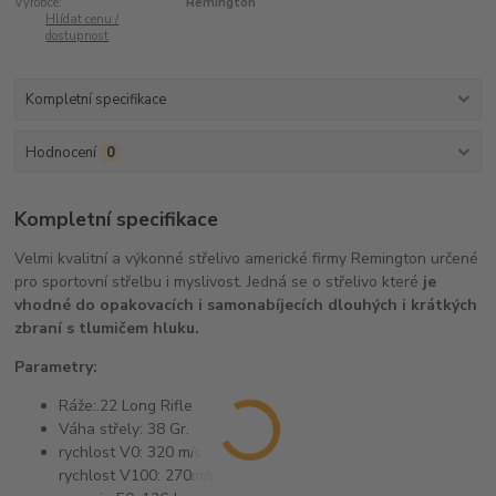
Výrobce:
Remington
Hlídat cenu /
dostupnost
Kompletní specifikace
Hodnocení
0
Kompletní specifikace
Velmi kvalitní a výkonné střelivo americké firmy Remington určené
pro sportovní střelbu i myslivost. Jedná se o střelivo které
je
vhodné do opakovacích i samonabíjecích dlouhých i krátkých
zbraní s tlumičem hluku.
Parametry:
Ráže:.22 Long Rifle
Váha střely: 38 Gr.
rychlost V0: 320 m/s
rychlost V100: 270m/s