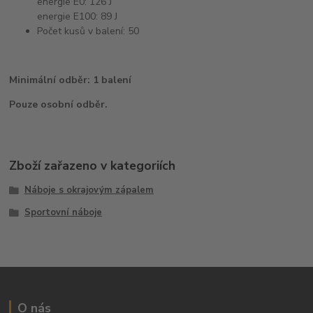
energie E0: 126 J
energie E100: 89 J
Počet kusů v balení: 50
Minimální odběr: 1 balení
Pouze osobní odběr.
Zboží zařazeno v kategoriích
Náboje s okrajovým zápalem
Sportovní náboje
O nás