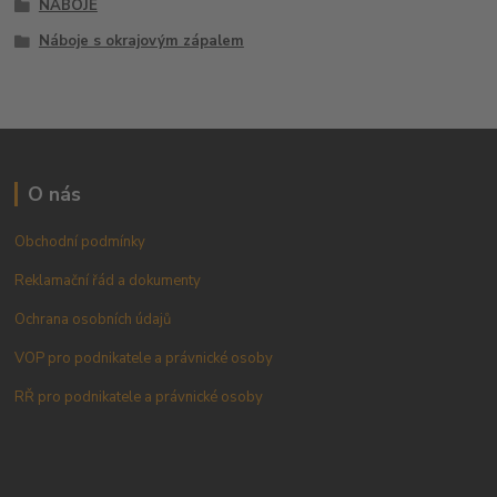
NÁBOJE
Náboje s okrajovým zápalem
O nás
Obchodní podmínky
Reklamační řád a dokumenty
Ochrana osobních údajů
VOP pro podnikatele a právnické osoby
RŘ pro podnikatele a právnické osoby