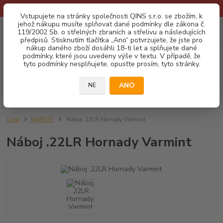
* Provozní doba o prázdninách - Dovolená 2026 info zde: .:klik:.*
Vstupujete na stránky společnosti QINS s.r.o. se zbožím, k
jehož nákupu musíte splňovat dané podmínky dle zákona č.
0
ks
CZK
119/2002 Sb. o střelných zbraních a střelivu a následujících
za
0,00 Kč
předpisů. Stisknutím tlačítka „Ano“ potvrzujete, že jste pro
nákup daného zboží dosáhli 18-ti let a splňujete dané
podmínky, které jsou uvedeny výše v textu. V případě, že
Menu
tyto podmínky nesplňujete, opusťte prosím, tyto stránky.
ANO
NE
Hledat
Úvod
NÁBOJE
Náboj .22LR Hornady Varmint
Náboj .22LR Hornady Varmint