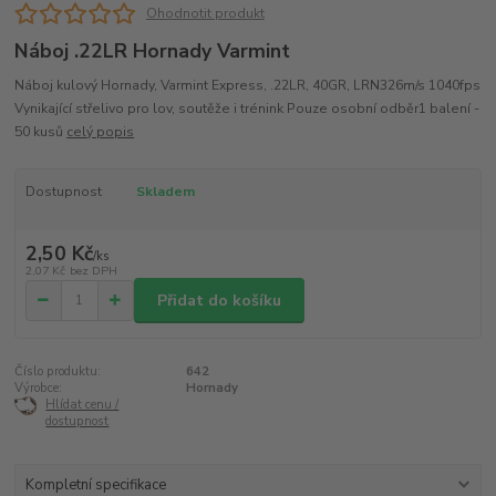
Ohodnotit produkt
Náboj .22LR Hornady Varmint
Náboj kulový Hornady, Varmint Express, .22LR, 40GR, LRN326m/s 1040fps
Vynikající střelivo pro lov, soutěže i trénink Pouze osobní odběr1 balení -
50 kusů
celý popis
Dostupnost
Skladem
2,50 Kč
/
ks
2,07 Kč
bez DPH
Přidat do košíku
Číslo produktu:
642
Výrobce:
Hornady
Hlídat cenu /
dostupnost
Kompletní specifikace