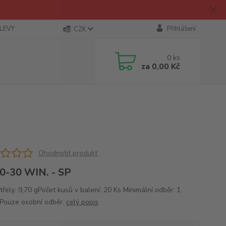
SLEVY
Přihlášení
CZK
0
ks
za
0,00 Kč
Ohodnotit produkt
0-30 WIN. - SP
řely: 9,70 gPočet kusů v balení: 20 Ks Minimální odběr: 1
 Pouze osobní odběr.
celý popis