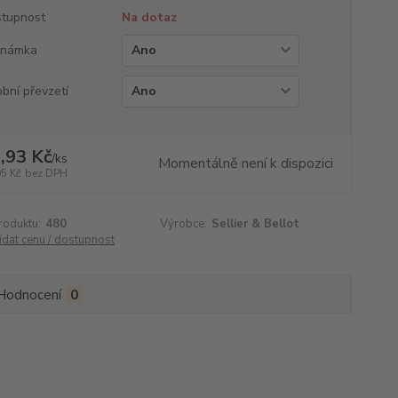
tupnost
Na dotaz
známka
bní převzetí
,93 Kč
/
ks
Momentálně není k dispozici
95 Kč
bez DPH
roduktu:
480
Výrobce:
Sellier & Bellot
ídat cenu / dostupnost
Hodnocení
0