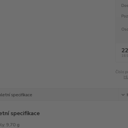
Dos
Po
Oso
22
18,
Číslo p
Hl
etní specifikace
tní specifikace
ly: 9,70 g