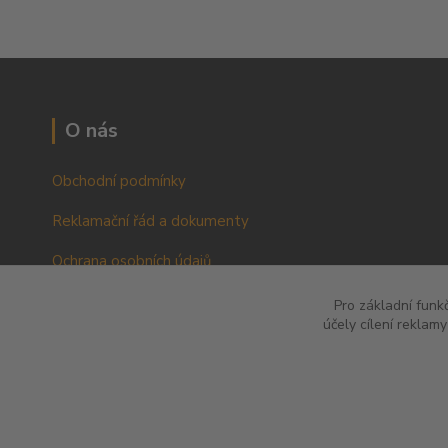
O nás
Obchodní podmínky
Reklamační řád a dokumenty
Ochrana osobních údajů
VOP pro podnikatele a právnické osoby
Pro základní funk
účely cílení reklam
RŘ pro podnikatele a právnické osoby