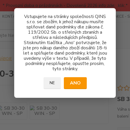
* Provozní doba o prázdninách - Dovolená 2026 info zde: .:klik:.*
Vstupujete na stránky společnosti QINS
KONTAKTY
RECENZE - INFO
SPORTOVNÍ AKCE
AKCE - 
s.r.o. se zbožím, k jehož nákupu musíte
splňovat dané podmínky dle zákona č.
119/2002 Sb. o střelných zbraních a
Hledat
střelivu a následujících předpisů.
Stisknutím tlačítka „Ano“ potvrzujete, že
jste pro nákup daného zboží dosáhli 18-ti
let a splňujete dané podmínky, které jsou
uvedeny výše v textu. V případě, že tyto
NÁBOJE
SB 30-30 WIN. - SP
podmínky nesplňujete, opusťte prosím,
tyto stránky.
0-30 WIN. - SP
ANO
NE
SB 3
Váha st
balení