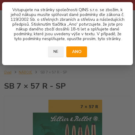
* Provozní doba o prázdninách - Dovolená 2026 info zde: .:klik:.*
Vstupujete na stránky společnosti QINS s.r.o. se zbožím, k
jehož nákupu musíte splňovat dané podmínky dle zákona č.
0
ks
CZK
119/2002 Sb. o střelných zbraních a střelivu a následujících
za
0,00 Kč
předpisů. Stisknutím tlačítka „Ano“ potvrzujete, že jste pro
nákup daného zboží dosáhli 18-ti let a splňujete dané
podmínky, které jsou uvedeny výše v textu. V případě, že
Menu
tyto podmínky nesplňujete, opusťte prosím, tyto stránky.
ANO
NE
Hledat
Úvod
NÁBOJE
SB 7 × 57 R - SP
SB 7 × 57 R - SP