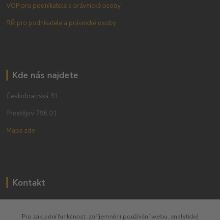
VOP pro podnikatele a právnické osoby
RŘ pro podnikatele a právnické osoby
Kde nás najdete
Českobratrská 31
Prostějov 796 01
Mapa zde
Kontakt
+420 773 780 630
Pro základní funkčnost, zpříjemnění používání webu, analytické