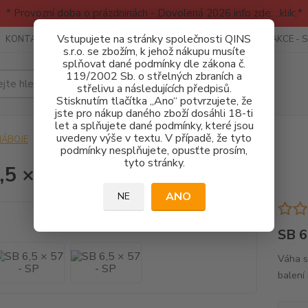
* Provozní doba o prázdninách - Dovolená 2026 info zde: .:klik:.*
Vstupujete na stránky společnosti QINS
KONTAKTY
RECENZE - INFO
SPORTOVNÍ AKCE
AKCE - 
s.r.o. se zbožím, k jehož nákupu musíte
splňovat dané podmínky dle zákona č.
119/2002 Sb. o střelných zbraních a
Hledat
střelivu a následujících předpisů.
Stisknutím tlačítka „Ano“ potvrzujete, že
jste pro nákup daného zboží dosáhli 18-ti
let a splňujete dané podmínky, které jsou
uvedeny výše v textu. V případě, že tyto
NÁBOJE
SB 6,5 × 57 - SP
podmínky nesplňujete, opusťte prosím,
tyto stránky.
,5 × 57 - SP
ANO
NE
SB 6
Váha st
balení