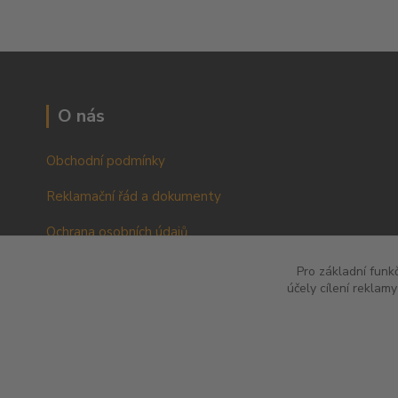
O nás
Obchodní podmínky
Reklamační řád a dokumenty
Ochrana osobních údajů
VOP pro podnikatele a právnické osoby
Pro základní funk
účely cílení reklam
RŘ pro podnikatele a právnické osoby