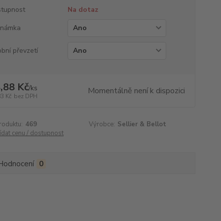
tupnost
Na dotaz
známka
bní převzetí
,88 Kč
/
ks
Momentálně není k dispozici
83 Kč
bez DPH
roduktu:
469
Výrobce:
Sellier & Bellot
ídat cenu / dostupnost
Hodnocení
0