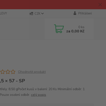
SLEVY
Přihlášení
CZK
0
ks
za
0,00 Kč
Ohodnotit produkt
,5 × 57 - SP
řely: 8,50 gPočet kusů v balení: 20 Ks Minimální odběr: 1
 Pouze osobní odběr.
celý popis