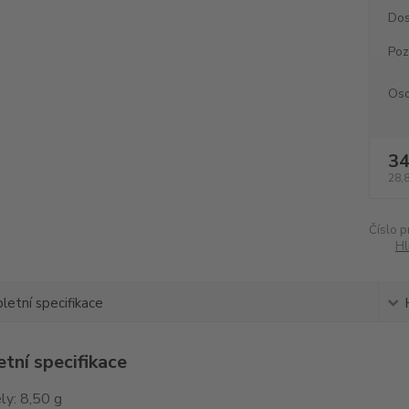
Dos
Po
Oso
34
28,
Číslo p
Hl
etní specifikace
tní specifikace
ly: 8,50 g