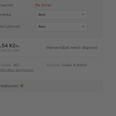
tupnost
Na dotaz
známka
bní převzetí
,54 Kč
/
ks
Momentálně není k dispozici
32 Kč
bez DPH
roduktu:
457
Výrobce:
Sellier & Bellot
ídat cenu / dostupnost
Hodnocení
0