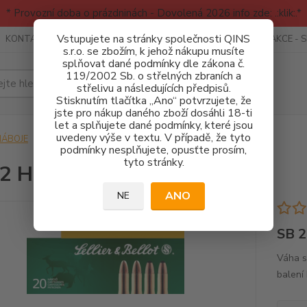
* Provozní doba o prázdninách - Dovolená 2026 info zde: .:klik:.*
Vstupujete na stránky společnosti QINS
KONTAKTY
RECENZE - INFO
SPORTOVNÍ AKCE
AKCE - 
s.r.o. se zbožím, k jehož nákupu musíte
splňovat dané podmínky dle zákona č.
119/2002 Sb. o střelných zbraních a
Hledat
střelivu a následujících předpisů.
Stisknutím tlačítka „Ano“ potvrzujete, že
jste pro nákup daného zboží dosáhli 18-ti
let a splňujete dané podmínky, které jsou
uvedeny výše v textu. V případě, že tyto
NÁBOJE
SB 22 HORNET - FMJ
podmínky nesplňujete, opusťte prosím,
tyto stránky.
22 HORNET - FMJ
ANO
NE
SB 
Váha st
balení