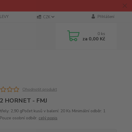
SLEVY
Přihlášení
CZK
0
ks
za
0,00 Kč
Ohodnotit produkt
22 HORNET - FMJ
řely: 2,90 gPočet kusů v balení: 20 Ks Minimální odběr: 1
 Pouze osobní odběr.
celý popis