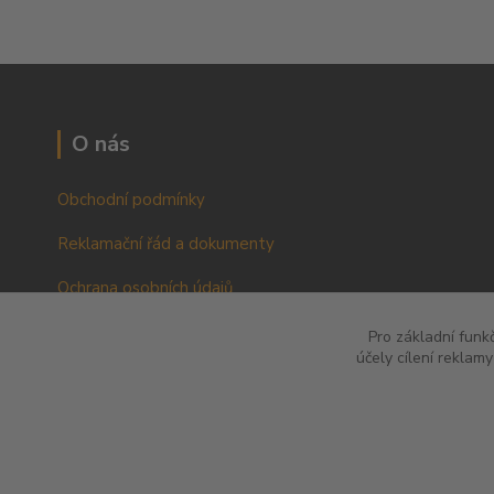
O nás
Obchodní podmínky
Reklamační řád a dokumenty
Ochrana osobních údajů
VOP pro podnikatele a právnické osoby
Pro základní funk
účely cílení reklam
RŘ pro podnikatele a právnické osoby