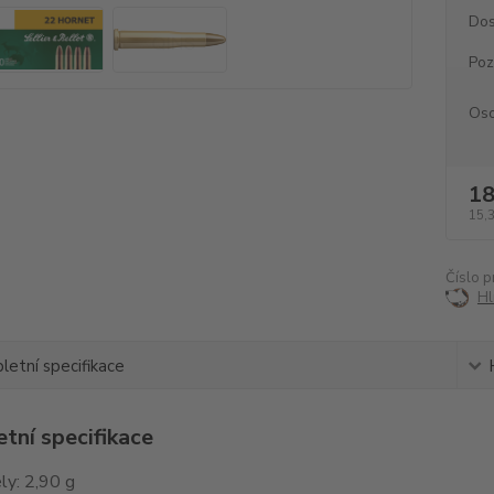
Dos
Po
Oso
18
15,
Číslo p
Hl
etní specifikace
tní specifikace
ly: 2,90 g