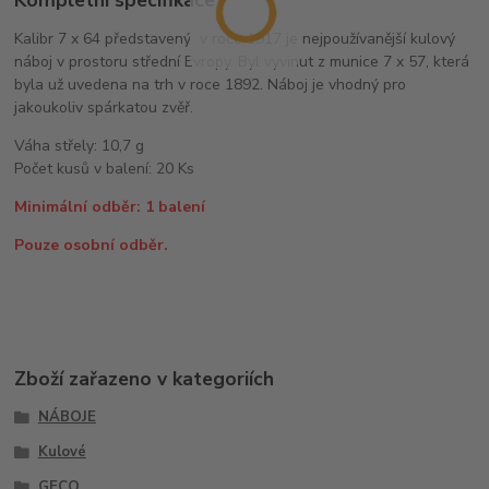
Kompletní specifikace
Kalibr 7 x 64 představený v roce 1917 je nejpoužívanější kulový
náboj v prostoru střední Evropy. Byl vyvinut z munice 7 x 57, která
byla už uvedena na trh v roce 1892. Náboj je vhodný pro
jakoukoliv spárkatou zvěř.
Váha střely: 10,7 g
Počet kusů v balení: 20 Ks
Minimální odběr: 1 balení
Pouze osobní odběr.
Zboží zařazeno v kategoriích
NÁBOJE
Kulové
GECO