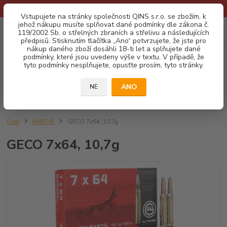
* Provozní doba o prázdninách - Dovolená 2026 info zde: .:klik:.*
Vstupujete na stránky společnosti QINS s.r.o. se zbožím, k
jehož nákupu musíte splňovat dané podmínky dle zákona č.
0
ks
CZK
119/2002 Sb. o střelných zbraních a střelivu a následujících
za
0,00 Kč
předpisů. Stisknutím tlačítka „Ano“ potvrzujete, že jste pro
nákup daného zboží dosáhli 18-ti let a splňujete dané
podmínky, které jsou uvedeny výše v textu. V případě, že
Menu
tyto podmínky nesplňujete, opusťte prosím, tyto stránky.
ANO
NE
Hledat
Úvod
NÁBOJE
GECO 7x64, 10,7g
GECO 7x64, 10,7g