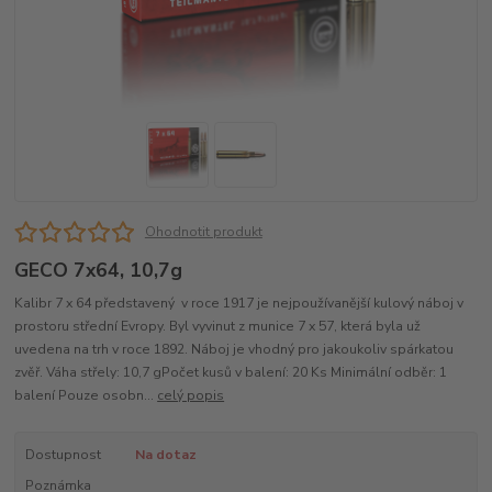
Ohodnotit produkt
GECO 7x64, 10,7g
Kalibr 7 x 64 představený v roce 1917 je nejpoužívanější kulový náboj v
prostoru střední Evropy. Byl vyvinut z munice 7 x 57, která byla už
uvedena na trh v roce 1892. Náboj je vhodný pro jakoukoliv spárkatou
zvěř. Váha střely: 10,7 gPočet kusů v balení: 20 Ks Minimální odběr: 1
balení Pouze osobn...
celý popis
Dostupnost
Na dotaz
Poznámka