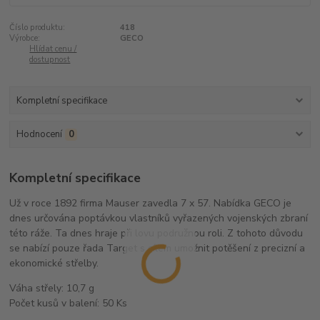
Číslo produktu:
418
Výrobce:
GECO
Hlídat cenu /
dostupnost
Kompletní specifikace
Hodnocení
0
Kompletní specifikace
Už v roce 1892 firma Mauser zavedla 7 x 57. Nabídka GECO je
dnes určována poptávkou vlastníků vyřazených vojenských zbraní
této ráže. Ta dnes hraje při lovu podružnou roli. Z tohoto důvodu
se nabízí pouze řada Target s cílem umožnit potěšení z precizní a
ekonomické střelby.
Váha střely: 10,7 g
Počet kusů v balení: 50 Ks