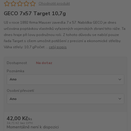
Ohodnotit produkt
GECO 7x57 Target 10,7g
Už v roce 1892 firma Mauser zavedla 7 x 57. Nabídka GECO je dnes
určována poptávkou vlastníků vyřazených vojenských zbraní této ráže. Ta
dnes hraje při lovu podružnou roli. Z tohoto důvodu se nabízí pouze
řada Target s cílem umožnit potěšení z precizní a ekonomické střelby.
Váha střely: 10,7 gPočet ...
celý popis
Dostupnost
Na dotaz
Poznámka
Osobní převzetí
42,00 Kč
/
ks
34,71 Kč
bez DPH
Momentálně není k dispozici