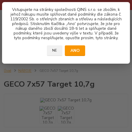
* Provozní doba o prázdninách - Dovolená 2026 info zde: .:klik:.*
Vstupujete na stránky společnosti QINS s.r.o. se zbožím, k
jehož nákupu musíte splňovat dané podmínky dle zákona č.
0
ks
CZK
119/2002 Sb. o střelných zbraních a střelivu a následujících
za
0,00 Kč
předpisů. Stisknutím tlačítka „Ano“ potvrzujete, že jste pro
nákup daného zboží dosáhli 18-ti let a splňujete dané
podmínky, které jsou uvedeny výše v textu. V případě, že
Menu
tyto podmínky nesplňujete, opusťte prosím, tyto stránky.
ANO
NE
Hledat
Úvod
NÁBOJE
GECO 7x57 Target 10,7g
GECO 7x57 Target 10,7g