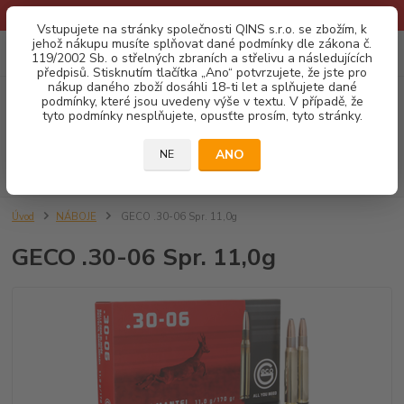
* Provozní doba o prázdninách - Dovolená 2026 info zde: .:klik:.*
Vstupujete na stránky společnosti QINS s.r.o. se zbožím, k
jehož nákupu musíte splňovat dané podmínky dle zákona č.
0
ks
CZK
119/2002 Sb. o střelných zbraních a střelivu a následujících
za
0,00 Kč
předpisů. Stisknutím tlačítka „Ano“ potvrzujete, že jste pro
nákup daného zboží dosáhli 18-ti let a splňujete dané
podmínky, které jsou uvedeny výše v textu. V případě, že
Menu
tyto podmínky nesplňujete, opusťte prosím, tyto stránky.
ANO
NE
Hledat
Úvod
NÁBOJE
GECO .30-06 Spr. 11,0g
GECO .30-06 Spr. 11,0g